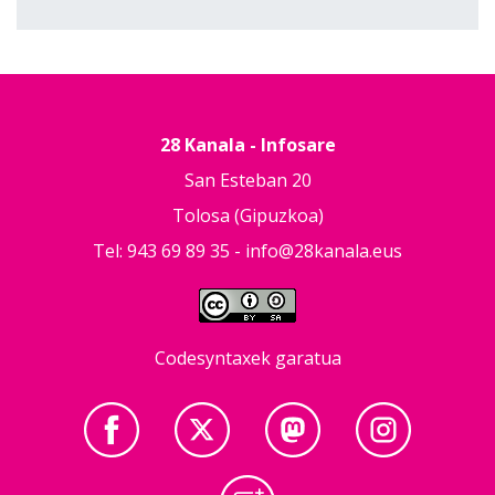
28 Kanala - Infosare
San Esteban 20
Tolosa (Gipuzkoa)
Tel: 943 69 89 35 -
info@28kanala.eus
Codesyntaxek garatua