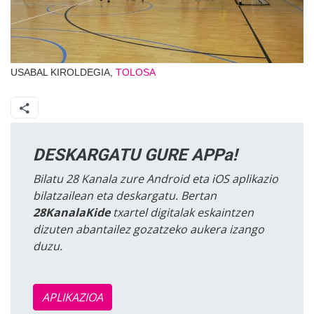
USABAL KIROLDEGIA,
TOLOSA
DESKARGATU GURE APPa!
Bilatu 28 Kanala zure Android eta iOS aplikazio
bilatzailean eta deskargatu. Bertan
28KanalaKide
txartel digitalak eskaintzen
dizuten abantailez gozatzeko aukera izango
duzu.
APLIKAZIOA