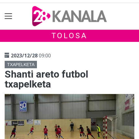
TOLOSA
2023/12/28
09:00
TXAPELKETA
Shanti areto futbol
txapelketa