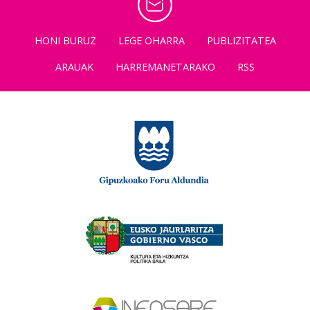
HONI BURUZ
LEGE OHARRA
PUBLIZITATEA
ARAUAK
HARREMANETARAKO
RSS