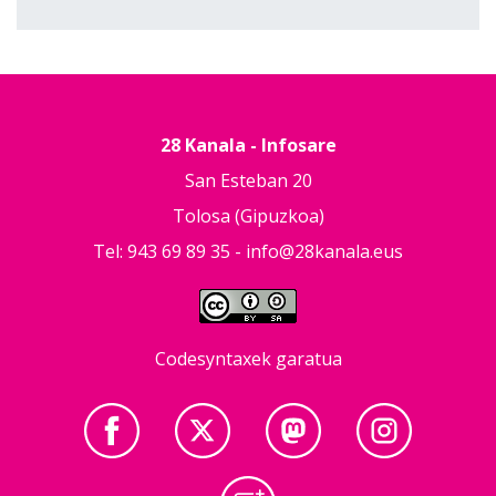
28 Kanala - Infosare
San Esteban 20
Tolosa (Gipuzkoa)
Tel: 943 69 89 35 -
info@28kanala.eus
Codesyntaxek garatua