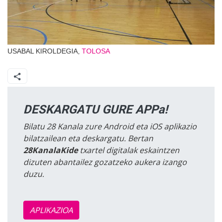
USABAL KIROLDEGIA,
TOLOSA
DESKARGATU GURE APPa!
Bilatu 28 Kanala zure Android eta iOS aplikazio
bilatzailean eta deskargatu. Bertan
28KanalaKide
txartel digitalak eskaintzen
dizuten abantailez gozatzeko aukera izango
duzu.
APLIKAZIOA