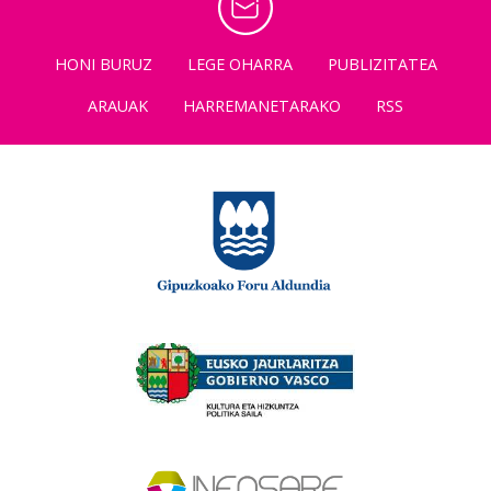
HONI BURUZ
LEGE OHARRA
PUBLIZITATEA
ARAUAK
HARREMANETARAKO
RSS