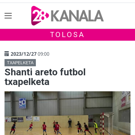
TOLOSA
2023/12/27
09:00
TXAPELKETA
Shanti areto futbol
txapelketa