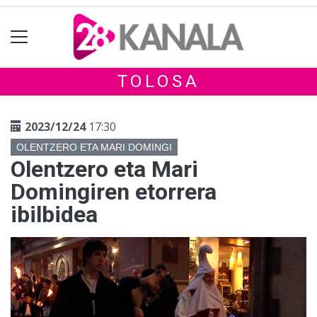
TOLOSA
2023/12/24
17:30
OLENTZERO ETA MARI DOMINGI
Olentzero eta Mari
Domingiren etorrera
ibilbidea