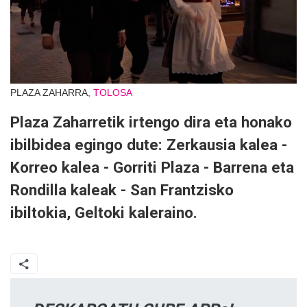
PLAZA ZAHARRA,
TOLOSA
Plaza Zaharretik irtengo dira eta honako
ibilbidea egingo dute: Zerkausia kalea -
Korreo kalea - Gorriti Plaza - Barrena eta
Rondilla kaleak - San Frantzisko
ibiltokia, Geltoki kaleraino.