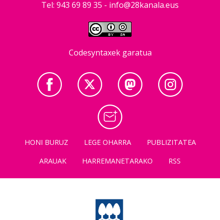
Tel: 943 69 89 35 -
info@28kanala.eus
Codesyntaxek garatua
HONI BURUZ
LEGE OHARRA
PUBLIZITATEA
ARAUAK
HARREMANETARAKO
RSS