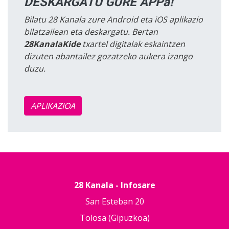
DESKARGATU GURE APPa!
Bilatu 28 Kanala zure Android eta iOS aplikazio
bilatzailean eta deskargatu. Bertan
28KanalaKide
txartel digitalak eskaintzen
dizuten abantailez gozatzeko aukera izango
duzu.
APLIKAZIOA
28 Kanala - Infosare
San Esteban 20
Tolosa (Gipuzkoa)