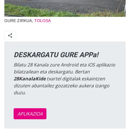
GURE ZIRKUA,
TOLOSA
DESKARGATU GURE APPa!
Bilatu 28 Kanala zure Android eta iOS aplikazio
bilatzailean eta deskargatu. Bertan
28KanalaKide
txartel digitalak eskaintzen
dizuten abantailez gozatzeko aukera izango
duzu.
APLIKAZIOA