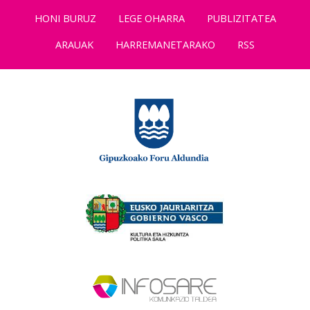
HONI BURUZ
LEGE OHARRA
PUBLIZITATEA
ARAUAK
HARREMANETARAKO
RSS