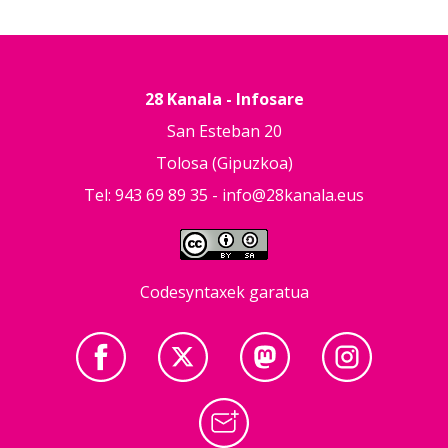
28 Kanala - Infosare
San Esteban 20
Tolosa (Gipuzkoa)
Tel: 943 69 89 35 -
info@28kanala.eus
Codesyntaxek garatua