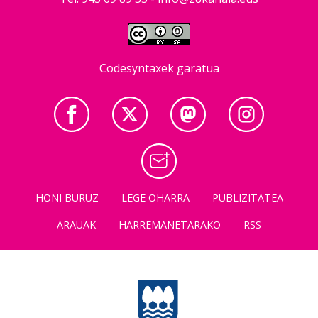
Codesyntaxek garatua
HONI BURUZ
LEGE OHARRA
PUBLIZITATEA
ARAUAK
HARREMANETARAKO
RSS