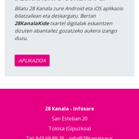
Bilatu 28 Kanala zure Android eta iOS aplikazio
bilatzailean eta deskargatu. Bertan
28KanalaKide
txartel digitalak eskaintzen
dizuten abantailez gozatzeko aukera izango
duzu.
APLIKAZIOA
28 Kanala - Infosare
San Esteban 20
Tolosa (Gipuzkoa)
Tel: 943 69 89 35 -
info@28kanala.eus