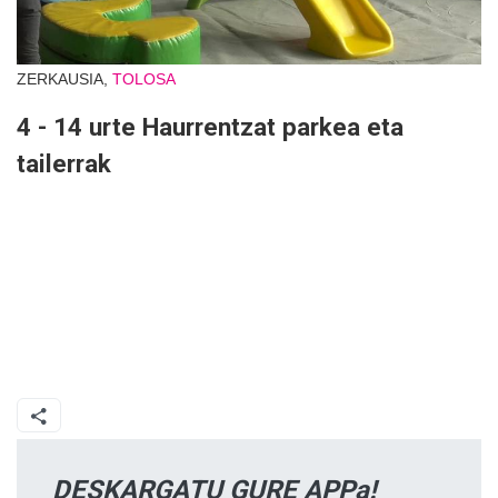
ZERKAUSIA,
TOLOSA
4 - 14 urte Haurrentzat parkea eta
tailerrak
DESKARGATU GURE APPa!