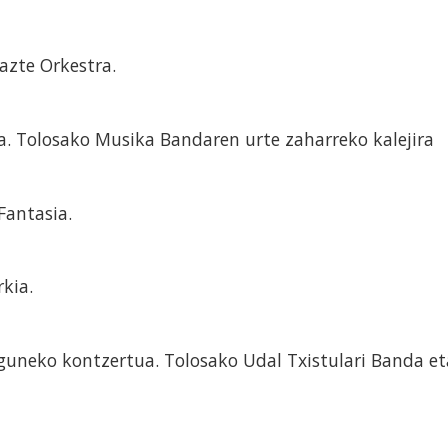
Gazte Orkestra.
ta. Tolosako Musika Bandaren urte zaharreko kalejira
 Fantasia.
rkia.
Eguneko kontzertua. Tolosako Udal Txistulari Banda et