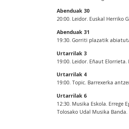
Abenduak 30
20:00. Leidor. Euskal Herriko 
Abenduak 31
19:30. Gorriti plazatik abiatu
Urtarrilak 3
19:00. Leidor. Eñaut Elorrieta.
Urtarrilak 4
19:00. Topic. Barrexerka antze
Urtarrilak 6
12:30. Musika Eskola. Errege 
Tolosako Udal Musika Banda.