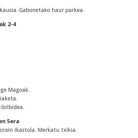
erkausia. Gabonetako haur parkea.
ak 2-4
rege Magoak.
iaketa.
ibilbidea.
en 5era
orain Ikastola. Merkatu txikia.