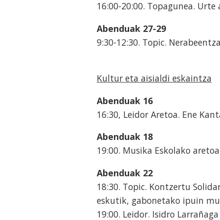
16:00-20:00. Topagunea. Urte 
Abenduak 27-29
9:30-12:30. Topic. Nerabeentza
Kultur eta aisialdi eskaintza
Abenduak 16
16:30, Leidor Aretoa. Ene Kan
Abenduak 18
19:00. Musika Eskolako aretoa
Abenduak 22
18:30. Topic. Kontzertu Solid
eskutik, gabonetako ipuin m
19:00. Leidor. Isidro Larraña