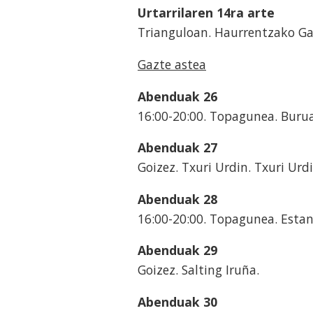
Urtarrilaren 14ra arte
Trianguloan. Haurrentzako Ga
Gazte astea
Abenduak 26
16:00-20:00. Topagunea. Burua
Abenduak 27
Goizez. Txuri Urdin. Txuri Urdi
Abenduak 28
16:00-20:00. Topagunea. Estanp
Abenduak 29
Goizez. Salting Iruña.
Abenduak 30