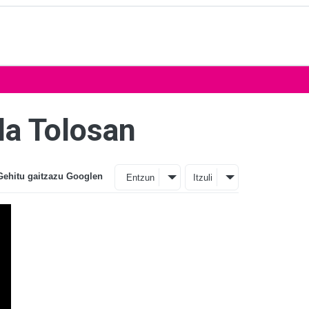
da Tolosan
Gehitu gaitzazu Googlen
Entzun
Itzuli