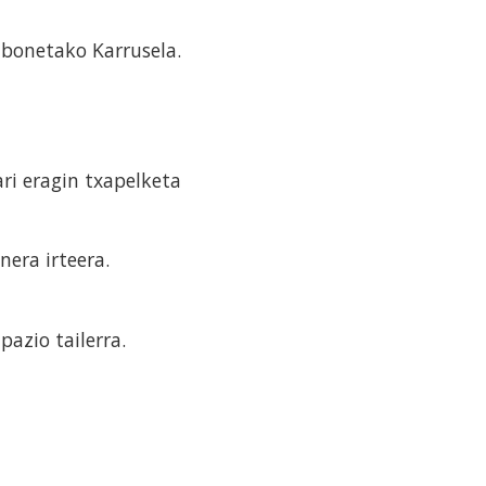
bonetako Karrusela.
ri eragin txapelketa
nera irteera.
azio tailerra.