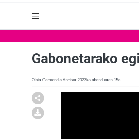
Gabonetarako egi
Olaia Garmendia Ancisar
2023ko abenduaren 15a