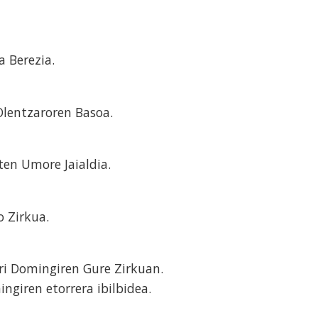
 Berezia.
 Olentzaroren Basoa.
ten Umore Jaialdia.
o Zirkua.
ri Domingiren Gure Zirkuan.
ngiren etorrera ibilbidea.