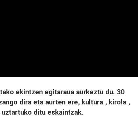
ako ekintzen egitaraua aurkeztu du. 30
ango dira eta aurten ere, kultura , kirola ,
a uztartuko ditu eskaintzak.