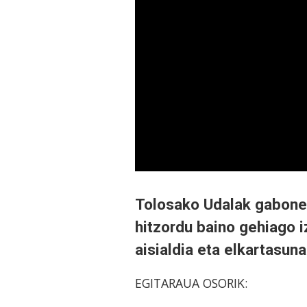
Tolosako Udalak gabonet
hitzordu baino gehiago iz
aisialdia eta elkartasun
EGITARAUA OSORIK: