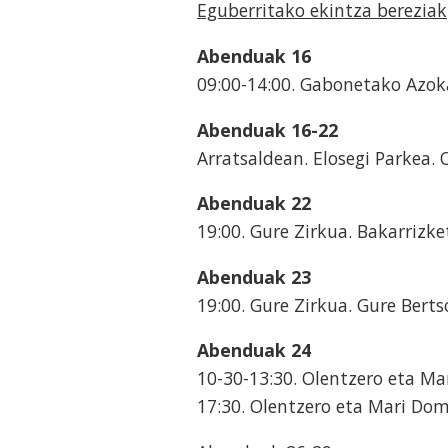
Eguberritako ekintza bereziak
Abenduak 16
09:00-14:00. Gabonetako Azoka
Abenduak 16-22
Arratsaldean. Elosegi Parkea.
Abenduak 22
19:00. Gure Zirkua. Bakarrizke
Abenduak 23
19:00. Gure Zirkua. Gure Berts
Abenduak 24
10-30-13:30. Olentzero eta Ma
17:30. Olentzero eta Mari Domi