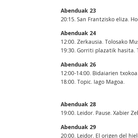
Abenduak 23
20:15. San Frantzisko eliza. H
Abenduak 24
12:00. Zerkausia. Tolosako M
19:30. Gorriti plazatik hasita
Abenduak 26
12:00-14:00. Bidaiarien txokoa.
18:00. Topic. Iago Magoa.
Abenduak 28
19:00. Leidor. Pause. Xabier Ze
Abenduak 29
20:00. Leidor. El origen del hie