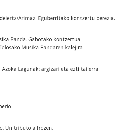
odeiertz/Arimaz. Eguberritako kontzertu berezia.
usika Banda. Gabotako kontzertua.
. Tolosako Musika Bandaren kalejira.
 Azoka Lagunak: argizari eta ezti tailerra.
berio.
lo. Un tributo a frozen.