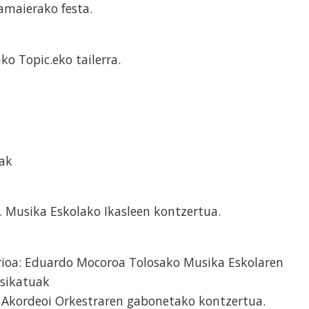
amaierako festa.
ko Topic.eko tailerra.
tak
. Musika Eskolako Ikasleen kontzertua.
arioa: Eduardo Mocoroa Tolosako Musika Eskolaren
usikatuak
ga Akordeoi Orkestraren gabonetako kontzertua.