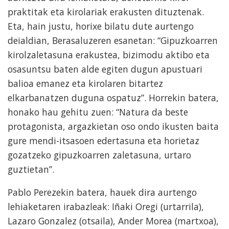
praktitak eta kirolariak erakusten dituztenak.
Eta, hain justu, horixe bilatu dute aurtengo
deialdian, Berasaluzeren esanetan: “Gipuzkoarren
kirolzaletasuna erakustea, bizimodu aktibo eta
osasuntsu baten alde egiten dugun apustuari
balioa emanez eta kirolaren bitartez
elkarbanatzen duguna ospatuz”. Horrekin batera,
honako hau gehitu zuen: “Natura da beste
protagonista, argazkietan oso ondo ikusten baita
gure mendi-itsasoen edertasuna eta horietaz
gozatzeko gipuzkoarren zaletasuna, urtaro
guztietan”.
Pablo Perezekin batera, hauek dira aurtengo
lehiaketaren irabazleak: Iñaki Oregi (urtarrila),
Lazaro Gonzalez (otsaila), Ander Morea (martxoa),