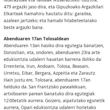
479 argazki jaso dira, eta Gipuzkoako Argazkilari
Elkarteak hamahiru hautatu ditu: garailea,
azalean jartzeko; eta hamabi hilabeteetarako
beste argazki bana.
Abenduaren 17an Tolosaldean
Abenduaren 13an hasiko dira egutegia banatzen,
Donostian, eta, ondoren, abenduaren 23ra arte
edukiontzia udalerri hauetan barrena ibiliko da:
Errenteria, Irun, Andoain, Tolosa, Beasain,
Urretxu, Eibar, Bergara, Azpeitia eta Zarautz.
Hain justu ere, Tolosara, abenduaren 17an
helduko da. San Frantzisko pasealekuan,
artxiboaren parean banatuko dira egutegiak
12:00etatik aurrera. Goizero, aipatutako egunetik
aurrera, Opari edukiontzia udalerri horietako