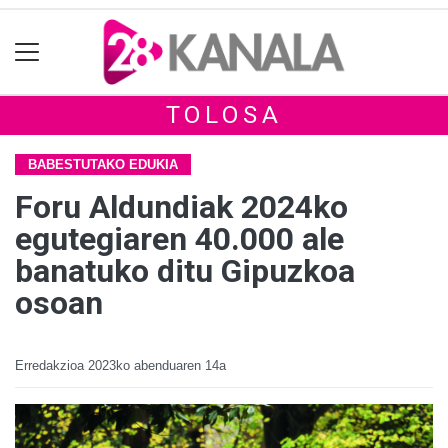
TOLOSA
BABESTUTAKO EDUKIA
Foru Aldundiak 2024ko
egutegiaren 40.000 ale
banatuko ditu Gipuzkoa
osoan
Erredakzioa
2023ko abenduaren 14a