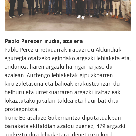
Pablo Perezen irudia, azalera
Pablo Perez urretxuarrak irabazi du Aldundiak
egutegia osatzeko egindako argazki lehiaketa eta,
ondorioz, haren argazki harrigarria jaso du
azalean. Aurtengo lehiaketak gipuzkoarren
kirolzaletasuna eta balioak erakustea izan du
helburu eta urretxuarraren argazki irabazleak
lokaztutako jokalari taldea eta haur bat ditu
protagonista.
Irune Berasaluze Gobernantza diputatuak sari
banaketa ekitaldian azaldu zuenez, 479 argazki
aurkeztu dira lehiaketara, denetariko kirol