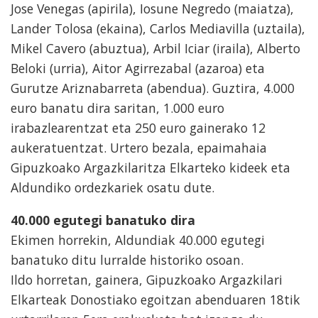
Jose Venegas (apirila), Iosune Negredo (maiatza),
Lander Tolosa (ekaina), Carlos Mediavilla (uztaila),
Mikel Cavero (abuztua), Arbil Iciar (iraila), Alberto
Beloki (urria), Aitor Agirrezabal (azaroa) eta
Gurutze Ariznabarreta (abendua). Guztira, 4.000
euro banatu dira saritan, 1.000 euro
irabazlearentzat eta 250 euro gainerako 12
aukeratuentzat. Urtero bezala, epaimahaia
Gipuzkoako Argazkilaritza Elkarteko kideek eta
Aldundiko ordezkariek osatu dute.
40.000 egutegi banatuko dira
Ekimen horrekin, Aldundiak 40.000 egutegi
banatuko ditu lurralde historiko osoan.
Ildo horretan, gainera, Gipuzkoako Argazkilari
Elkarteak Donostiako egoitzan abenduaren 18tik