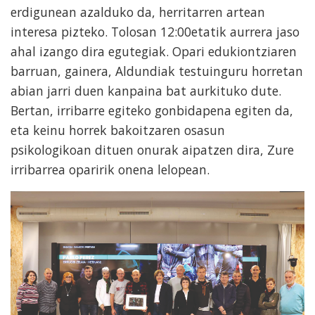
erdigunean azalduko da, herritarren artean
interesa pizteko. Tolosan 12:00etatik aurrera jaso
ahal izango dira egutegiak. Opari edukiontziaren
barruan, gainera, Aldundiak testuinguru horretan
abian jarri duen kanpaina bat aurkituko dute.
Bertan, irribarre egiteko gonbidapena egiten da,
eta keinu horrek bakoitzaren osasun
psikologikoan dituen onurak aipatzen dira, Zure
irribarrea oparirik onena lelopean.