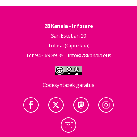
28 Kanala - Infosare
San Esteban 20
Tolosa (Gipuzkoa)
Tel: 943 69 89 35 -
info@28kanala.eus
Codesyntaxek garatua