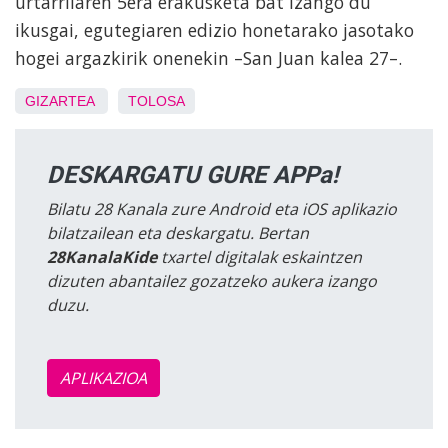
urtarrilaren 5era erakusketa bat izango du
ikusgai, egutegiaren edizio honetarako jasotako
hogei argazkirik onenekin –San Juan kalea 27–.
GIZARTEA
TOLOSA
DESKARGATU GURE APPa!
Bilatu 28 Kanala zure Android eta iOS aplikazio
bilatzailean eta deskargatu. Bertan
28KanalaKide
txartel digitalak eskaintzen
dizuten abantailez gozatzeko aukera izango
duzu.
APLIKAZIOA