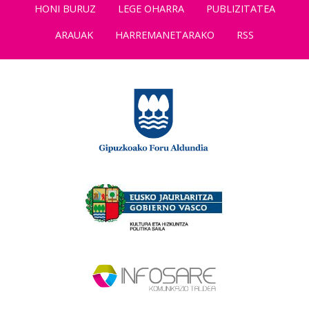
HONI BURUZ
LEGE OHARRA
PUBLIZITATEA
ARAUAK
HARREMANETARAKO
RSS