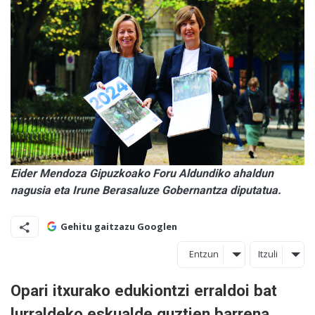
Eider Mendoza Gipuzkoako Foru Aldundiko ahaldun
nagusia eta Irune Berasaluze Gobernantza diputatua.
Gehitu gaitzazu Googlen
Entzun
Itzuli
Opari itxurako edukiontzi erraldoi bat
lurraldeko eskualde guztien barrena