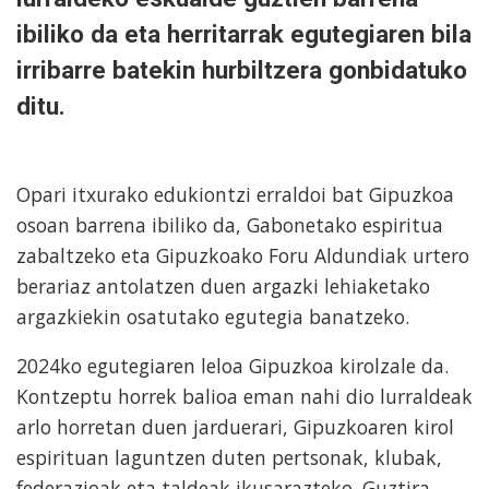
ibiliko da eta herritarrak egutegiaren bila
irribarre batekin hurbiltzera gonbidatuko
ditu.
Opari itxurako edukiontzi erraldoi bat Gipuzkoa
osoan barrena ibiliko da, Gabonetako espiritua
zabaltzeko eta Gipuzkoako Foru Aldundiak urtero
berariaz antolatzen duen argazki lehiaketako
argazkiekin osatutako egutegia banatzeko.
2024ko egutegiaren leloa Gipuzkoa kirolzale da.
Kontzeptu horrek balioa eman nahi dio lurraldeak
arlo horretan duen jarduerari, Gipuzkoaren kirol
espirituan laguntzen duten pertsonak, klubak,
federazioak eta taldeak ikusarazteko. Guztira,