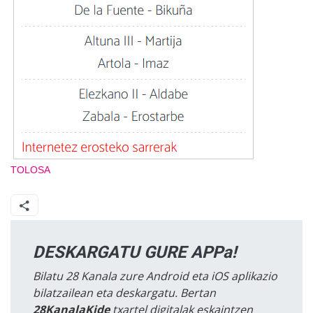
TOLOSA
DESKARGATU GURE APPa!
Bilatu 28 Kanala zure Android eta iOS aplikazio
bilatzailean eta deskargatu. Bertan
28KanalaKide
txartel digitalak eskaintzen