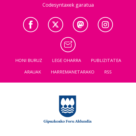
Codesyntaxek garatua
HONI BURUZ
LEGE OHARRA
PUBLIZITATEA
ARAUAK
HARREMANETARAKO
RSS