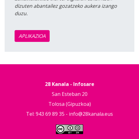
dizuten abantailez gozatzeko aukera izango
duzu.
APLIKAZIOA
28 Kanala - Infosare
San Esteban 20
Tolosa (Gipuzkoa)
Tel: 943 69 89 35 -
info@28kanala.eus