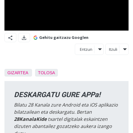
Gehitu gaitzazu Googlen
Entzun
Itzuli
GIZARTEA
TOLOSA
DESKARGATU GURE APPa!
Bilatu 28 Kanala zure Android eta iOS aplikazio
bilatzailean eta deskargatu. Bertan
28KanalaKide
txartel digitalak eskaintzen
dizuten abantailez gozatzeko aukera izango