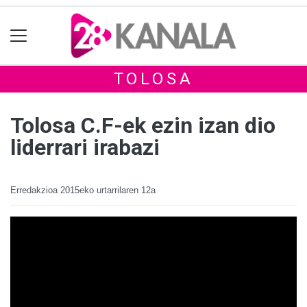
TOLOSA
Tolosa C.F-ek ezin izan dio
liderrari irabazi
Erredakzioa
2015eko urtarrilaren 12a