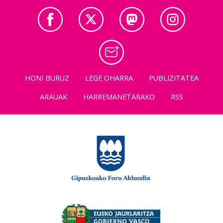
HONI BURUZ
LEGE OHARRA
PUBLIZITATEA
ARAUAK
HARREMANETARAKO
RSS