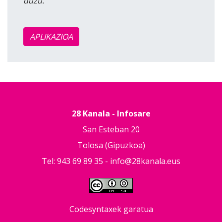
duzu.
APLIKAZIOA
28 Kanala - Infosare
San Esteban 20
Tolosa (Gipuzkoa)
Tel: 943 69 89 35 -
info@28kanala.eus
Codesyntaxek garatua