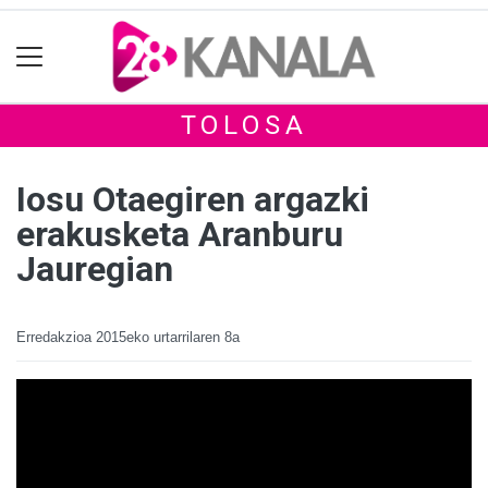
TOLOSA
Iosu Otaegiren argazki
erakusketa Aranburu
Jauregian
Erredakzioa
2015eko urtarrilaren 8a