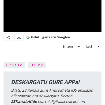
Gehitu gaitzazu Googlen
Entzun
Itzuli
GIZARTEA
TOLOSA
DESKARGATU GURE APPa!
Bilatu 28 Kanala zure Android eta iOS aplikazio
bilatzailean eta deskargatu. Bertan
28KanalaKide
txartel digitalak eskaintzen