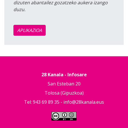
dizuten abantailez gozatzeko aukera izango
duzu.
APLIKAZIOA
28 Kanala - Infosare
San Esteban 20
Tolosa (Gipuzkoa)
Tel: 943 69 89 35 -
info@28kanala.eus