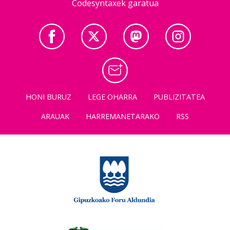
Codesyntaxek garatua
HONI BURUZ
LEGE OHARRA
PUBLIZITATEA
ARAUAK
HARREMANETARAKO
RSS