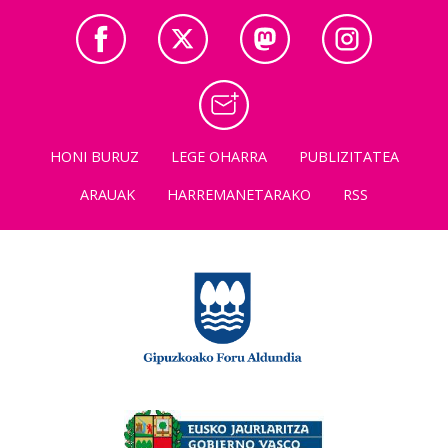
HONI BURUZ
LEGE OHARRA
PUBLIZITATEA
ARAUAK
HARREMANETARAKO
RSS