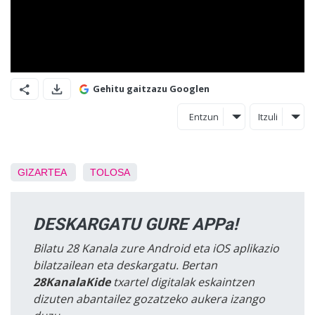
Gehitu gaitzazu Googlen
Entzun
Itzuli
GIZARTEA
TOLOSA
DESKARGATU GURE APPa!
Bilatu 28 Kanala zure Android eta iOS aplikazio
bilatzailean eta deskargatu. Bertan
28KanalaKide
txartel digitalak eskaintzen
dizuten abantailez gozatzeko aukera izango