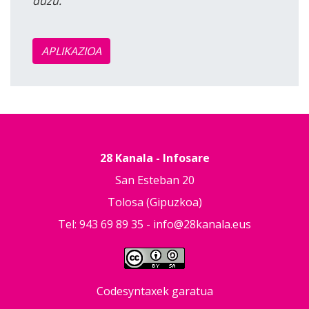
duzu.
APLIKAZIOA
28 Kanala - Infosare
San Esteban 20
Tolosa (Gipuzkoa)
Tel: 943 69 89 35 -
info@28kanala.eus
Codesyntaxek garatua