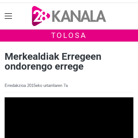
TOLOSA
Merkealdiak Erregeen
ondorengo errege
Erredakzioa
2015eko urtarrilaren 7a