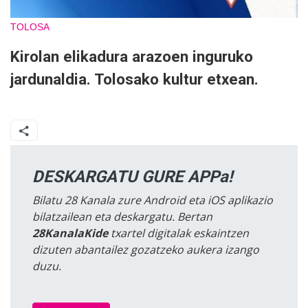
TOLOSA
Kirolan elikadura arazoen inguruko
jardunaldia. Tolosako kultur etxean.
DESKARGATU GURE APPa!
Bilatu 28 Kanala zure Android eta iOS aplikazio
bilatzailean eta deskargatu. Bertan
28KanalaKide
txartel digitalak eskaintzen
dizuten abantailez gozatzeko aukera izango
duzu.