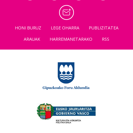
HONI BURUZ
LEGE OHARRA
PUBLIZITATEA
ARAUAK
HARREMANETARAKO
RSS