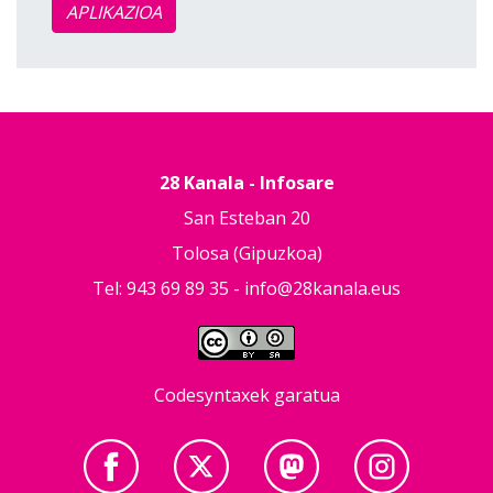
APLIKAZIOA
28 Kanala - Infosare
San Esteban 20
Tolosa (Gipuzkoa)
Tel: 943 69 89 35 -
info@28kanala.eus
Codesyntaxek garatua