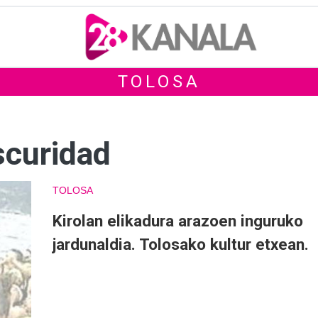
TOLOSA
scuridad
TOLOSA
Kirolan elikadura arazoen inguruko
jardunaldia. Tolosako kultur etxean.