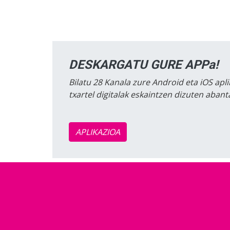
DESKARGATU GURE APPa!
Bilatu 28 Kanala zure Android eta iOS apli
txartel digitalak eskaintzen dizuten aban
APLIKAZIOA