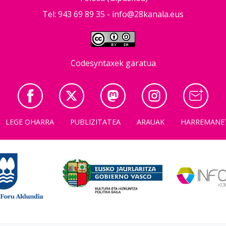
Tel: 943 69 89 35 -
info@28kanala.eus
Codesyntaxek garatua
LEGE OHARRA
PUBLIZITATEA
ARAUAK
HARREMANE