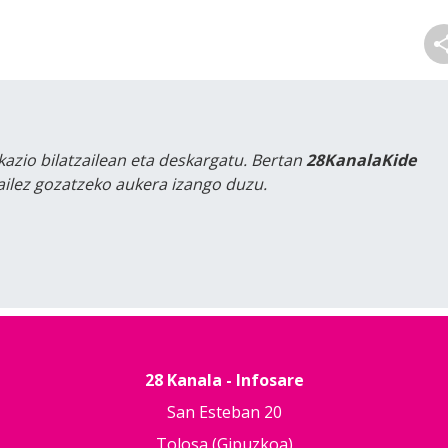
kazio bilatzailean eta deskargatu. Bertan
28KanalaKide
tailez gozatzeko aukera izango duzu.
28 Kanala - Infosare
San Esteban 20
Tolosa (Gipuzkoa)