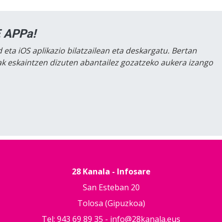
 APPa!
 eta iOS aplikazio bilatzailean eta deskargatu. Bertan
lak eskaintzen dizuten abantailez gozatzeko aukera izango
28 Kanala - Infosare
San Esteban 20
Tolosa (Gipuzkoa)
Tel: 943 69 89 35 -
info@28kanala.eus