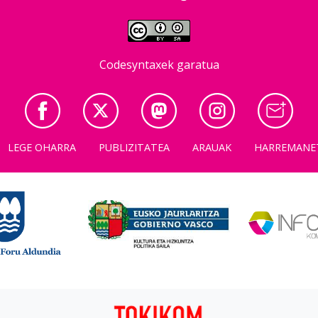
Codesyntaxek garatua
LEGE OHARRA
PUBLIZITATEA
ARAUAK
HARREMANE