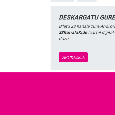
DESKARGATU GURE
Bilatu 28 Kanala zure Android
28KanalaKide
txartel digita
duzu.
APLIKAZIOA