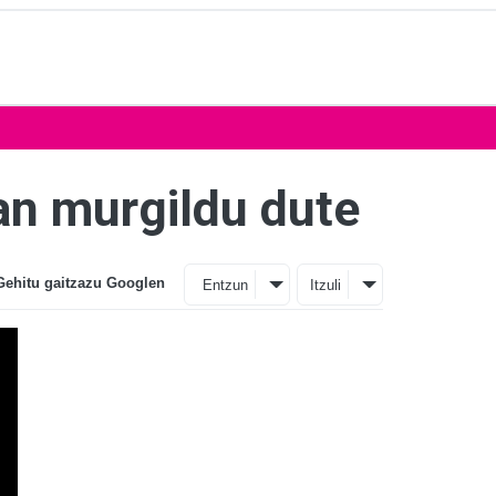
an murgildu dute
Gehitu gaitzazu Googlen
Entzun
Itzuli