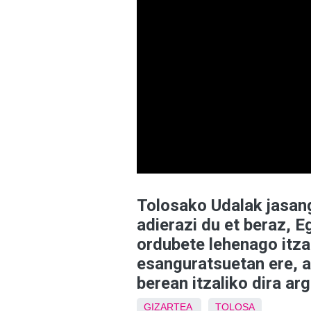
Tolosako Udalak jasang
adierazi du et beraz, E
ordubete lehenago itza
esanguratsuetan ere, a
berean itzaliko dira arg
GIZARTEA
TOLOSA