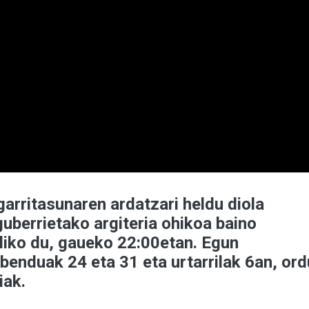
arritasunaren ardatzari heldu diola
guberrietako argiteria ohikoa baino
liko du, gaueko 22:00etan. Egun
benduak 24 eta 31 eta urtarrilak 6an, ord
iak.