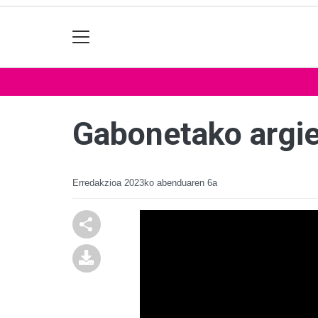
Gabonetako argie
Erredakzioa
2023ko abenduaren 6a