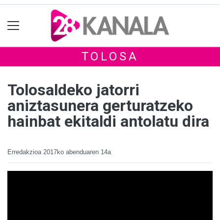
TOLOSA
Tolosaldeko jatorri
aniztasunera gerturatzeko
hainbat ekitaldi antolatu dira
Erredakzioa
2017ko abenduaren 14a