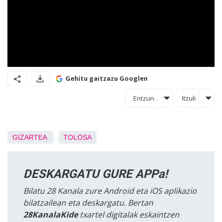
Gehitu gaitzazu Googlen
Entzun
Itzuli
GIZARTEA
TOLOSA
DESKARGATU GURE APPa!
Bilatu 28 Kanala zure Android eta iOS aplikazio
bilatzailean eta deskargatu. Bertan
28KanalaKide
txartel digitalak eskaintzen