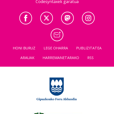
Codesyntaxek garatua
HONI BURUZ
LEGE OHARRA
PUBLIZITATEA
ARAUAK
HARREMANETARAKO
RSS