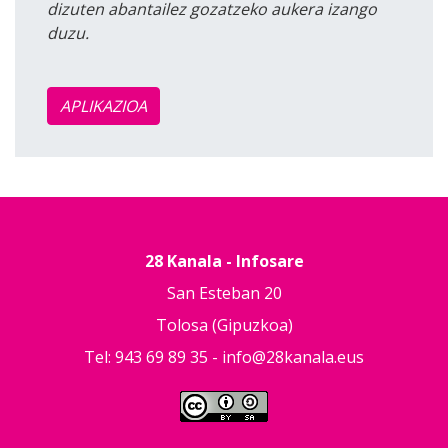
dizuten abantailez gozatzeko aukera izango
duzu.
APLIKAZIOA
28 Kanala - Infosare
San Esteban 20
Tolosa (Gipuzkoa)
Tel: 943 69 89 35 -
info@28kanala.eus