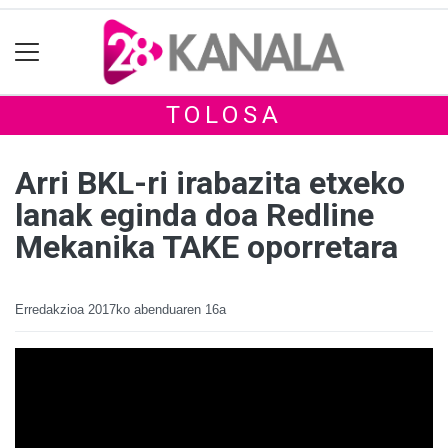
TOLOSA
Arri BKL-ri irabazita etxeko
lanak eginda doa Redline
Mekanika TAKE oporretara
Erredakzioa
2017ko abenduaren 16a