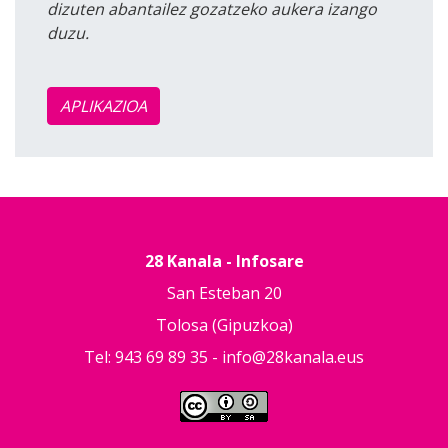
dizuten abantailez gozatzeko aukera izango
duzu.
APLIKAZIOA
28 Kanala - Infosare
San Esteban 20
Tolosa (Gipuzkoa)
Tel: 943 69 89 35 -
info@28kanala.eus