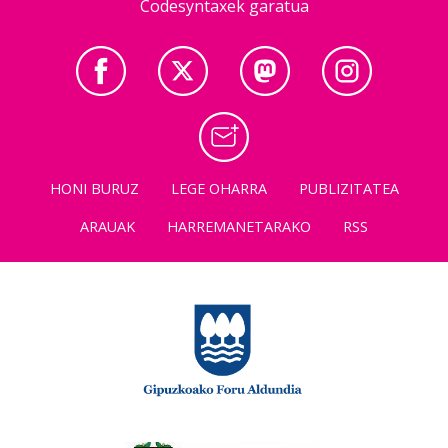
Codesyntaxek garatua
HONI BURUZ
LEGE OHARRA
PUBLIZITATEA
ARAUAK
HARREMANETARAKO
RSS