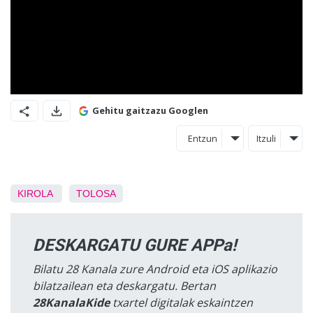
Gehitu gaitzazu Googlen
Entzun
Itzuli
KIROLA
TOLOSA
DESKARGATU GURE APPa!
Bilatu 28 Kanala zure Android eta iOS aplikazio
bilatzailean eta deskargatu. Bertan
28KanalaKide
txartel digitalak eskaintzen