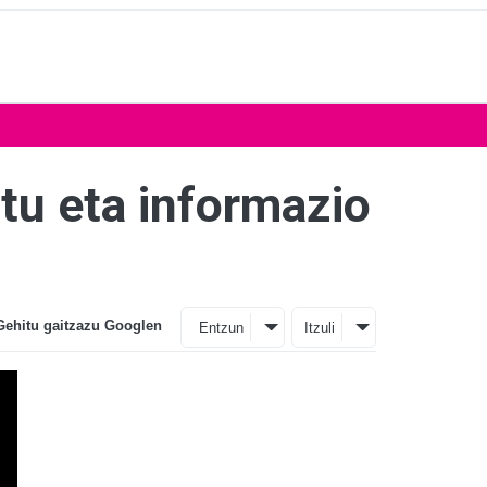
tu eta informazio
Gehitu gaitzazu Googlen
Entzun
Itzuli