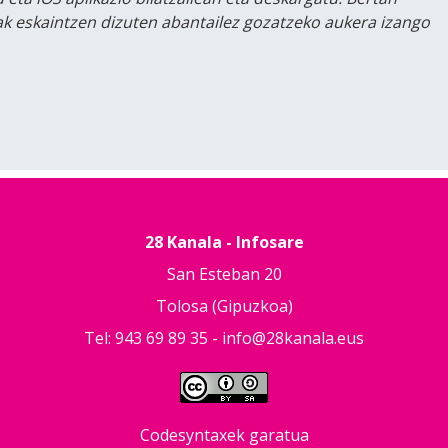
lak eskaintzen dizuten abantailez gozatzeko aukera izango
28 Kanala - Infosare
San Esteban 20
Tolosa (Gipuzkoa)
Tel: 943 69 89 35 -
info@28kanala.eus
Codesyntaxek garatua