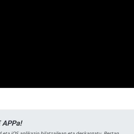
 APPa!
 eta iOS aplikazio bilatzailean eta deskargatu. Bertan