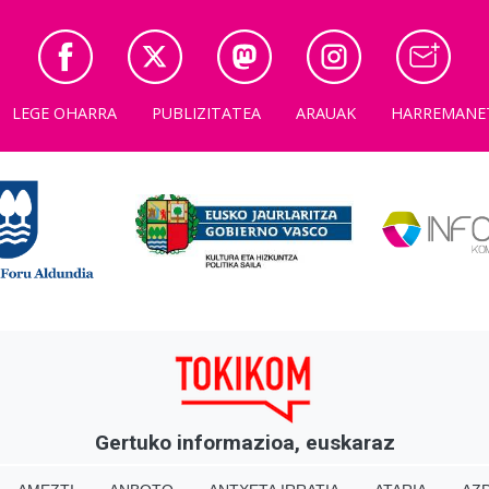
LEGE OHARRA
PUBLIZITATEA
ARAUAK
HARREMANE
Gertuko informazioa, euskaraz