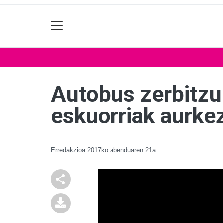
Autobus zerbitzu
eskuorriak aurke
Erredakzioa
2017ko abenduaren 21a