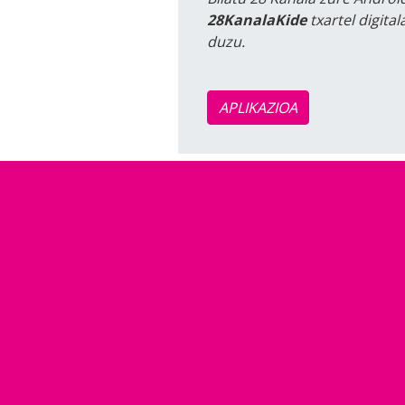
28KanalaKide
txartel digita
duzu.
APLIKAZIOA