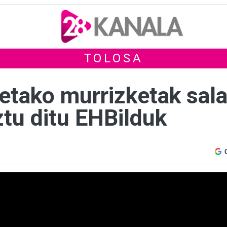
TOLOSA
etako murrizketak sala
ztu ditu EHBilduk