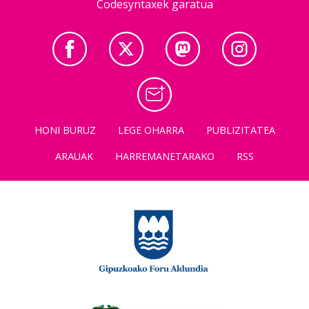
Codesyntaxek garatua
HONI BURUZ
LEGE OHARRA
PUBLIZITATEA
ARAUAK
HARREMANETARAKO
RSS