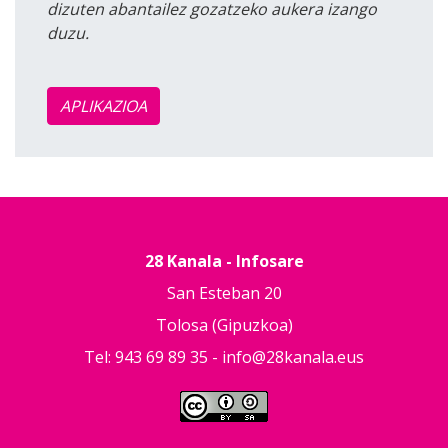
dizuten abantailez gozatzeko aukera izango
duzu.
APLIKAZIOA
28 Kanala - Infosare
San Esteban 20
Tolosa (Gipuzkoa)
Tel: 943 69 89 35 -
info@28kanala.eus