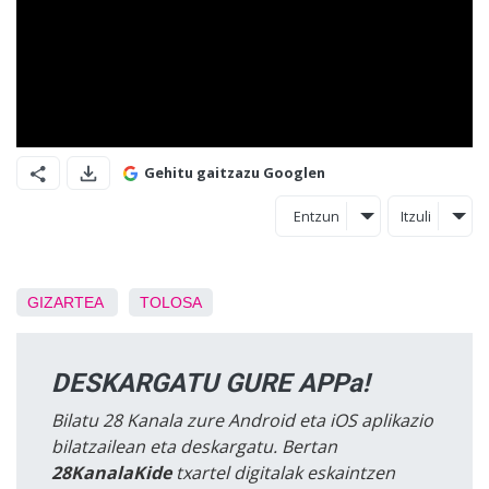
Gehitu gaitzazu Googlen
Entzun
Itzuli
GIZARTEA
TOLOSA
DESKARGATU GURE APPa!
Bilatu 28 Kanala zure Android eta iOS aplikazio
bilatzailean eta deskargatu. Bertan
28KanalaKide
txartel digitalak eskaintzen