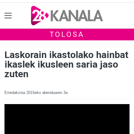
TOLOSA
Laskorain ikastolako hainbat
ikaslek ikusleen saria jaso
zuten
Erredakzioa
2015eko abenduaren 3a