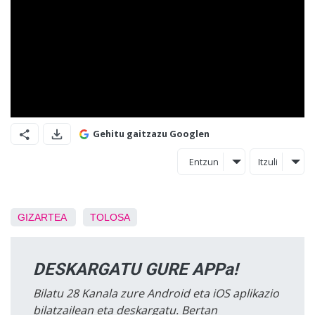
Gehitu gaitzazu Googlen
Entzun
Itzuli
GIZARTEA
TOLOSA
DESKARGATU GURE APPa!
Bilatu 28 Kanala zure Android eta iOS aplikazio
bilatzailean eta deskargatu. Bertan