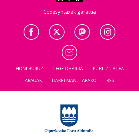
Codesyntaxek garatua
HONI BURUZ
LEGE OHARRA
PUBLIZITATEA
ARAUAK
HARREMANETARAKO
RSS