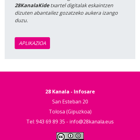
28KanalaKide
txartel digitalak eskaintzen
dizuten abantailez gozatzeko aukera izango
duzu.
APLIKAZIOA
28 Kanala - Infosare
San Esteban 20
Tolosa (Gipuzkoa)
Tel: 943 69 89 35 -
info@28kanala.eus