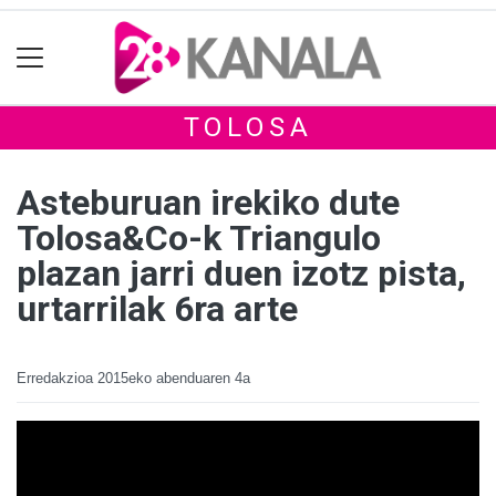
TOLOSA
Asteburuan irekiko dute
Tolosa&Co-k Triangulo
plazan jarri duen izotz pista,
urtarrilak 6ra arte
Erredakzioa
2015eko abenduaren 4a