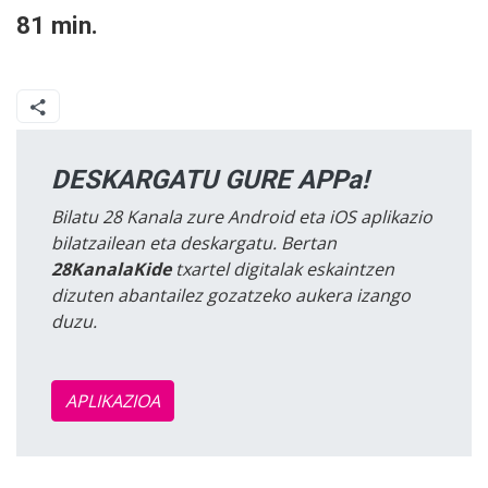
81 min.
DESKARGATU GURE APPa!
Bilatu 28 Kanala zure Android eta iOS aplikazio
bilatzailean eta deskargatu. Bertan
28KanalaKide
txartel digitalak eskaintzen
dizuten abantailez gozatzeko aukera izango
duzu.
APLIKAZIOA