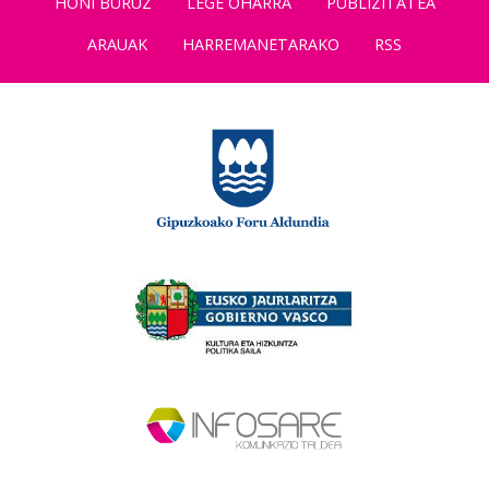
HONI BURUZ
LEGE OHARRA
PUBLIZITATEA
ARAUAK
HARREMANETARAKO
RSS