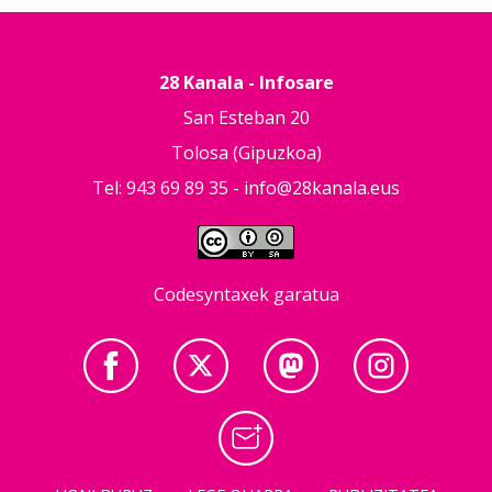
28 Kanala - Infosare
San Esteban 20
Tolosa (Gipuzkoa)
Tel: 943 69 89 35 -
info@28kanala.eus
Codesyntaxek garatua