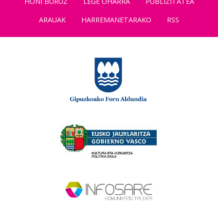
HONI BURUZ
LEGE OHARRA
PUBLIZITATEA
ARAUAK
HARREMANETARAKO
RSS