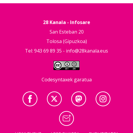
28 Kanala - Infosare
San Esteban 20
Tolosa (Gipuzkoa)
Tel: 943 69 89 35 -
info@28kanala.eus
Codesyntaxek garatua