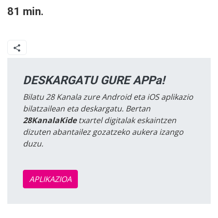
81 min.
DESKARGATU GURE APPa!
Bilatu 28 Kanala zure Android eta iOS aplikazio
bilatzailean eta deskargatu. Bertan
28KanalaKide
txartel digitalak eskaintzen
dizuten abantailez gozatzeko aukera izango
duzu.
APLIKAZIOA