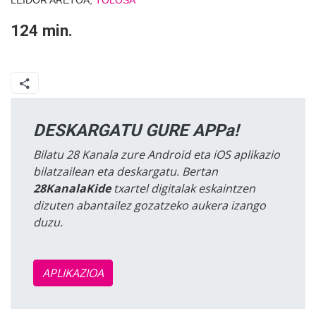
LEIDOR ARETOA,
TOLOSA
124 min.
DESKARGATU GURE APPa!
Bilatu 28 Kanala zure Android eta iOS aplikazio
bilatzailean eta deskargatu. Bertan
28KanalaKide
txartel digitalak eskaintzen
dizuten abantailez gozatzeko aukera izango
duzu.
APLIKAZIOA