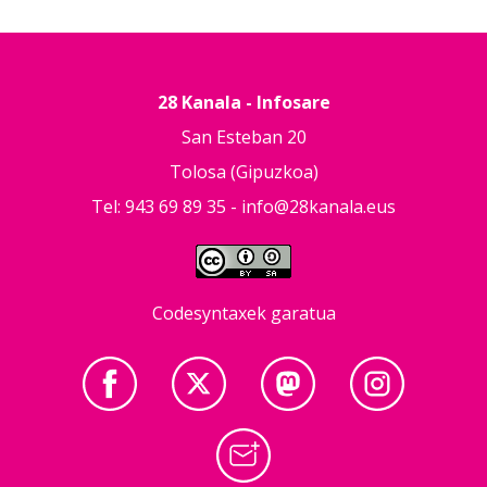
28 Kanala - Infosare
San Esteban 20
Tolosa (Gipuzkoa)
Tel: 943 69 89 35 -
info@28kanala.eus
Codesyntaxek garatua