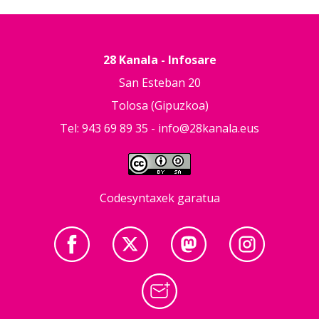
28 Kanala - Infosare
San Esteban 20
Tolosa (Gipuzkoa)
Tel: 943 69 89 35 -
info@28kanala.eus
Codesyntaxek garatua