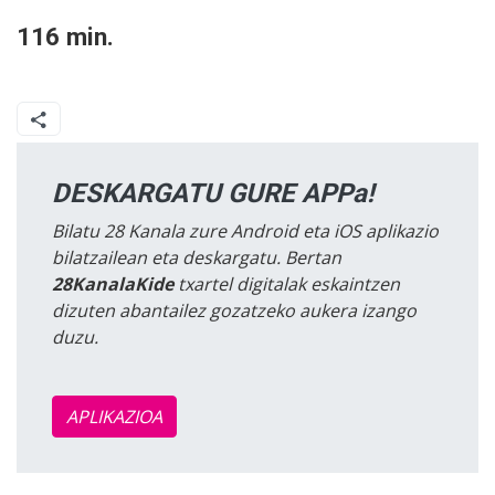
116 min.
DESKARGATU GURE APPa!
Bilatu 28 Kanala zure Android eta iOS aplikazio
bilatzailean eta deskargatu. Bertan
28KanalaKide
txartel digitalak eskaintzen
dizuten abantailez gozatzeko aukera izango
duzu.
APLIKAZIOA