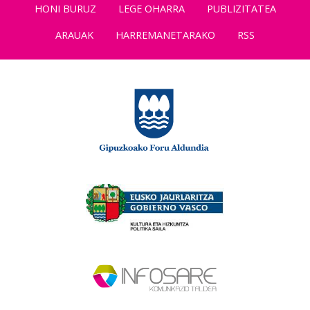
HONI BURUZ
LEGE OHARRA
PUBLIZITATEA
ARAUAK
HARREMANETARAKO
RSS