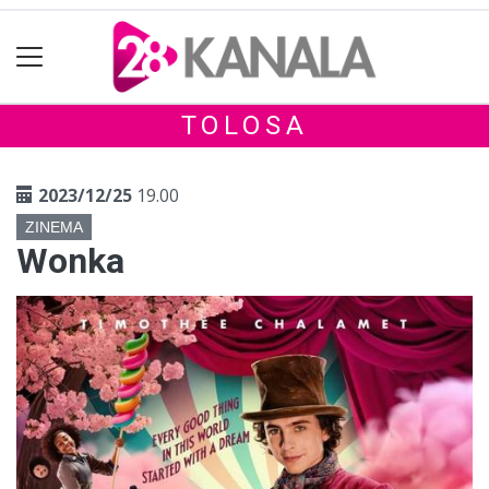
TOLOSA
2023/12/25
19.00
ZINEMA
Wonka