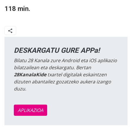
118 min.
DESKARGATU GURE APPa!
Bilatu 28 Kanala zure Android eta iOS aplikazio
bilatzailean eta deskargatu. Bertan
28KanalaKide
txartel digitalak eskaintzen
dizuten abantailez gozatzeko aukera izango
duzu.
APLIKAZIOA