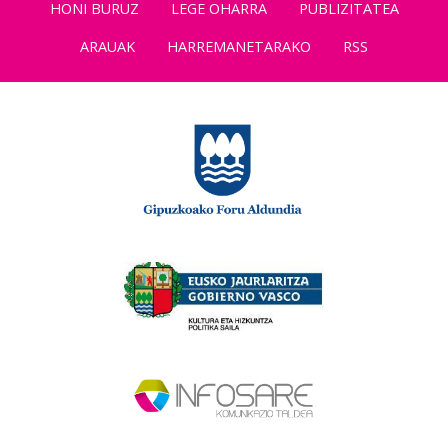
HONI BURUZ
LEGE OHARRA
PUBLIZITATEA
ARAUAK
HARREMANETARAKO
RSS