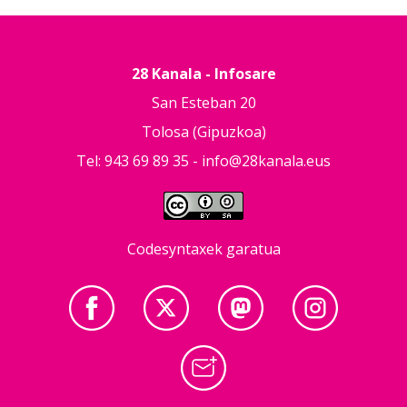
28 Kanala - Infosare
San Esteban 20
Tolosa (Gipuzkoa)
Tel: 943 69 89 35 -
info@28kanala.eus
Codesyntaxek garatua