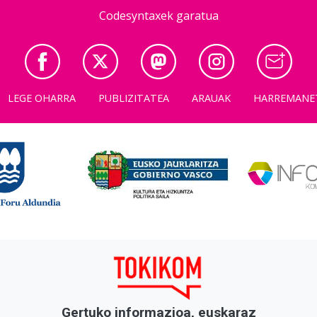
Codesyntaxek garatua
LEGE OHARRA
PUBLIZITATEA
ARAUAK
HARREMANE
Gertuko informazioa, euskaraz