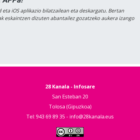
 eta iOS aplikazio bilatzailean eta deskargatu. Bertan
lak eskaintzen dizuten abantailez gozatzeko aukera izango
28 Kanala - Infosare
San Esteban 20
Tolosa (Gipuzkoa)
Tel: 943 69 89 35 -
info@28kanala.eus