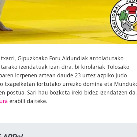
Etxarri, Gipuzkoako Foru Aldundiak antolatutako
tarako izendatuak izan dira, bi kirolariak Tolosako
ebaren lorpenen artean daude 23 urtez azpiko Judo
ko txapelketan lortutako urrezko domina eta Munduk
en postua. Sari hau bozketa ireki bidez izendatzen da,
tura
erabili daiteke.
 APPa!