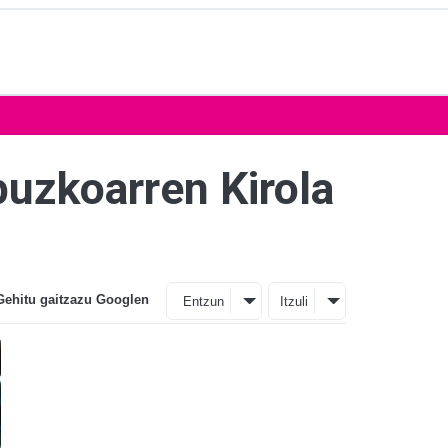
puzkoarren Kirola
Gehitu gaitzazu Googlen
Entzun
Itzuli