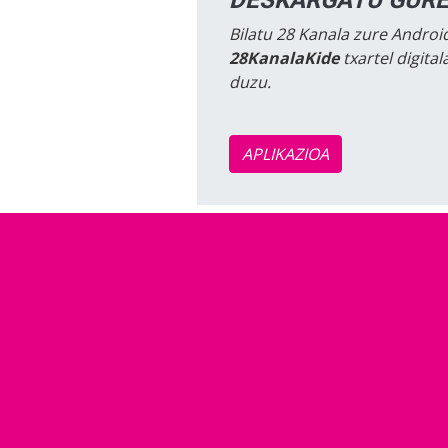
Bilatu 28 Kanala zure Android
28KanalaKide
txartel digita
duzu.
APLIKAZIOA