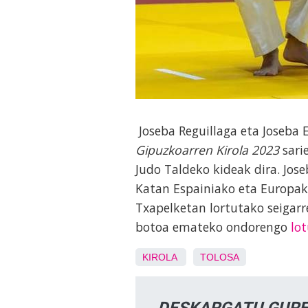
Joseba Reguillaga eta Joseba 
Gipuzkoarren Kirola 2023
sarie
Judo Taldeko kideak dira. Jos
Katan Espainiako eta Europa
Txapelketan lortutako seigarr
botoa emateko ondorengo
lo
KIROLA
TOLOSA
DESKARGATU GURE