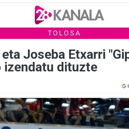
TOLOSA
eta Joseba Etxarri "Gi
 izendatu dituzte