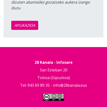
dizuten abantailez gozatzeko aukera izango
duzu.
APLIKAZIOA
28 Kanala - Infosare
San Esteban 20
Tolosa (Gipuzkoa)
Tel: 943 69 89 35 -
info@28kanala.eus