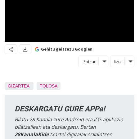
Gehitu gaitzazu Googlen
Entzun
Itzuli
GIZARTEA
TOLOSA
DESKARGATU GURE APPa!
Bilatu 28 Kanala zure Android eta iOS aplikazio
bilatzailean eta deskargatu. Bertan
28KanalaKide
txartel digitalak eskaintzen