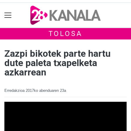
TOLOSA
Zazpi bikotek parte hartu
dute paleta txapelketa
azkarrean
Erredakzioa
2017ko abenduaren 23a