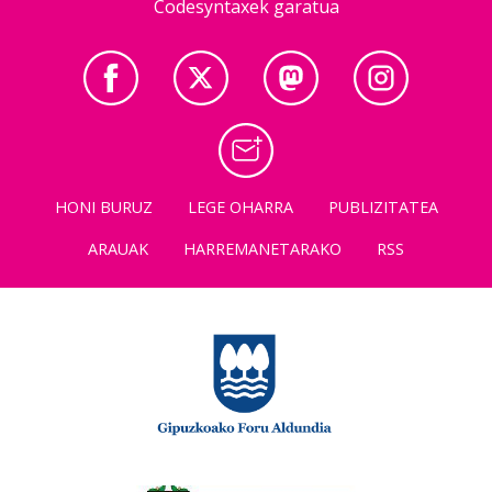
Codesyntaxek garatua
HONI BURUZ
LEGE OHARRA
PUBLIZITATEA
ARAUAK
HARREMANETARAKO
RSS