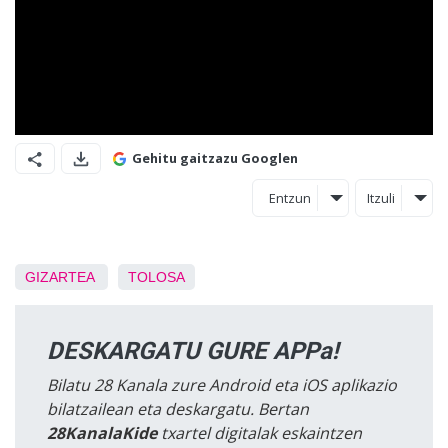
Gehitu gaitzazu Googlen
Entzun
Itzuli
GIZARTEA
TOLOSA
DESKARGATU GURE APPa!
Bilatu 28 Kanala zure Android eta iOS aplikazio
bilatzailean eta deskargatu. Bertan
28KanalaKide
txartel digitalak eskaintzen