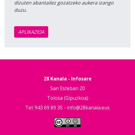
dizuten abantailez gozatzeko aukera izango
duzu.
APLIKAZIOA
28 Kanala - Infosare
San Esteban 20
Tolosa (Gipuzkoa)
Tel: 943 69 89 35 -
info@28kanala.eus