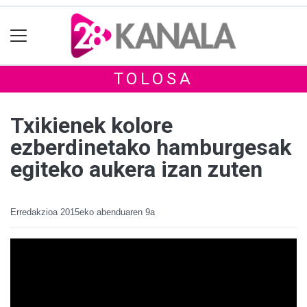
TOLOSA
Txikienek kolore
ezberdinetako hamburgesak
egiteko aukera izan zuten
Erredakzioa
2015eko abenduaren 9a