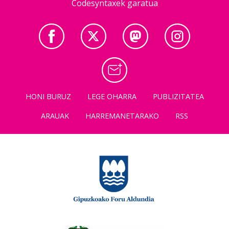
Codesyntaxek garatua
HONI BURUZ
LEGE OHARRA
PUBLIZITATEA
ARAUAK
HARREMANETARAKO
RSS