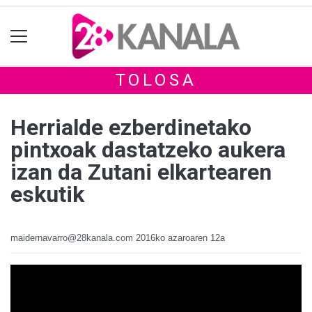
TOLOSA
Herrialde ezberdinetako
pintxoak dastatzeko aukera
izan da Zutani elkartearen
eskutik
maidernavarro@28kanala.com
2016ko azaroaren 12a