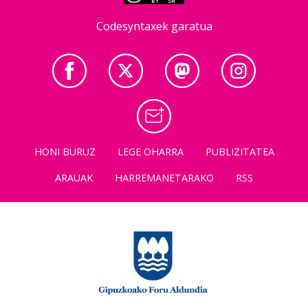
Codesyntaxek garatua
HONI BURUZ
LEGE OHARRA
PUBLIZITATEA
ARAUAK
HARREMANETARAKO
RSS