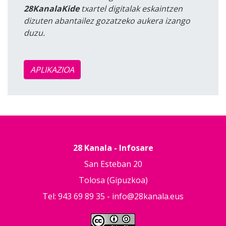
28KanalaKide
txartel digitalak eskaintzen
dizuten abantailez gozatzeko aukera izango
duzu.
APLIKAZIOA
28 Kanala - Infosare
San Esteban 20
Tolosa (Gipuzkoa)
Tel: 943 69 89 35 -
info@28kanala.eus