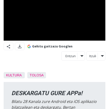
Gehitu gaitzazu Googlen
Entzun
Itzuli
KULTURA
TOLOSA
DESKARGATU GURE APPa!
Bilatu 28 Kanala zure Android eta iOS aplikazio
bilatzailean eta deskargatu. Bertan