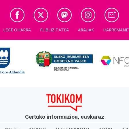
LEGE OHARRA
PUBLIZITATEA
ARAUAK
HARREMANE
Gertuko informazioa, euskaraz