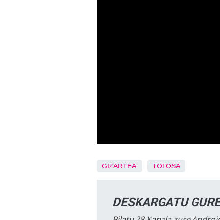
GIZARTEA
TOLOSA
DESKARGATU GURE
Bilatu 28 Kanala zure Android