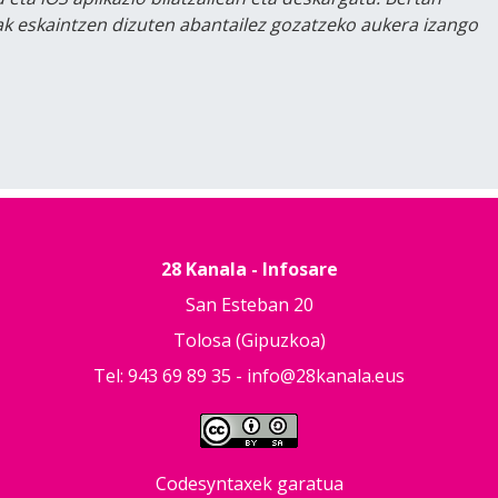
lak eskaintzen dizuten abantailez gozatzeko aukera izango
28 Kanala - Infosare
San Esteban 20
Tolosa (Gipuzkoa)
Tel: 943 69 89 35 -
info@28kanala.eus
Codesyntaxek garatua