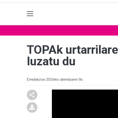
TOPAk urtarrilare
luzatu du
Erredakzioa
2015eko abenduaren 9a