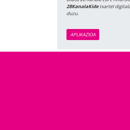
28KanalaKide
txartel digita
duzu.
APLIKAZIOA