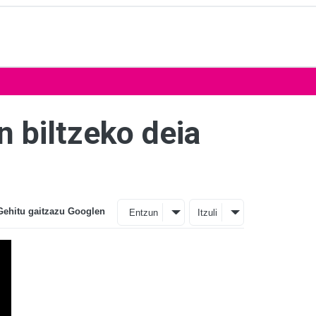
n biltzeko deia
Gehitu gaitzazu Googlen
Entzun
Itzuli