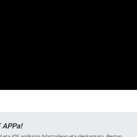
 APPa!
 eta iOS aplikazio bilatzailean eta deskargatu. Bertan