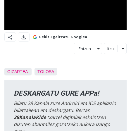
Gehitu gaitzazu Googlen
Entzun
Itzuli
GIZARTEA
TOLOSA
DESKARGATU GURE APPa!
Bilatu 28 Kanala zure Android eta iOS aplikazio
bilatzailean eta deskargatu. Bertan
28KanalaKide
txartel digitalak eskaintzen
dizuten abantailez gozatzeko aukera izango