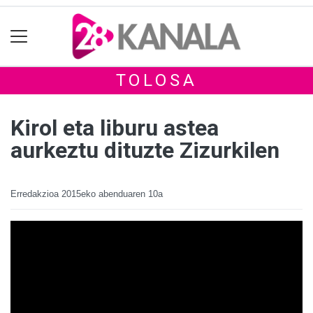
TOLOSA
Kirol eta liburu astea
aurkeztu dituzte Zizurkilen
Erredakzioa
2015eko abenduaren 10a