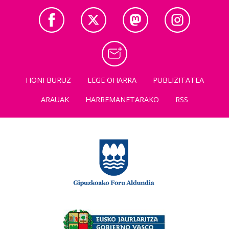
HONI BURUZ
LEGE OHARRA
PUBLIZITATEA
ARAUAK
HARREMANETARAKO
RSS