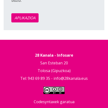
duzu.
APLIKAZIOA
28 Kanala - Infosare
San Esteban 20
Tolosa (Gipuzkoa)
Tel: 943 69 89 35 -
info@28kanala.eus
Codesyntaxek garatua