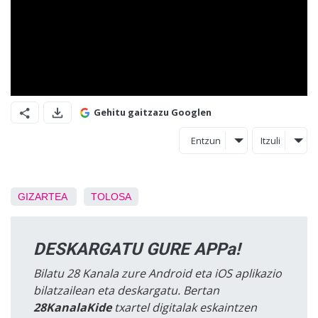
Gehitu gaitzazu Googlen
Entzun
Itzuli
GIZARTEA
TOLOSA
DESKARGATU GURE APPa!
Bilatu 28 Kanala zure Android eta iOS aplikazio
bilatzailean eta deskargatu. Bertan
28KanalaKide
txartel digitalak eskaintzen