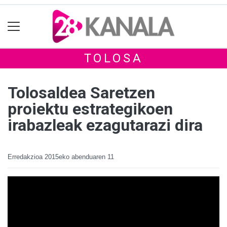
TOLOSA
Tolosaldea Saretzen
proiektu estrategikoen
irabazleak ezagutarazi dira
Erredakzioa
2015eko abenduaren 11