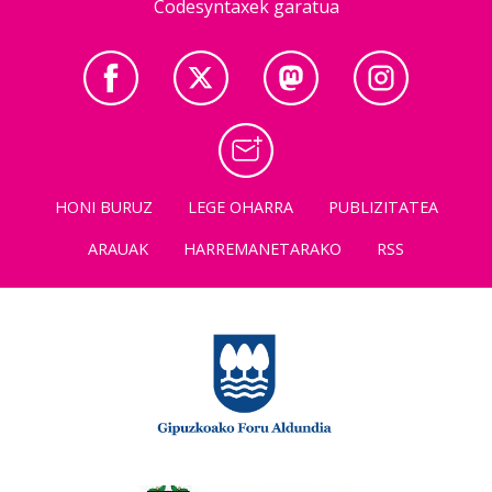
Codesyntaxek garatua
HONI BURUZ
LEGE OHARRA
PUBLIZITATEA
ARAUAK
HARREMANETARAKO
RSS