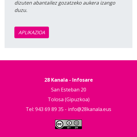
dizuten abantailez gozatzeko aukera izango
duzu.
APLIKAZIOA
28 Kanala - Infosare
San Esteban 20
Tolosa (Gipuzkoa)
Tel: 943 69 89 35 -
info@28kanala.eus