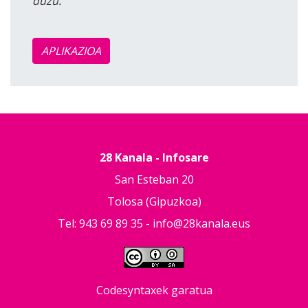
duzu.
APLIKAZIOA
28 Kanala - Infosare
San Esteban 20
Tolosa (Gipuzkoa)
Tel: 943 69 89 35 -
info@28kanala.eus
Codesyntaxek garatua