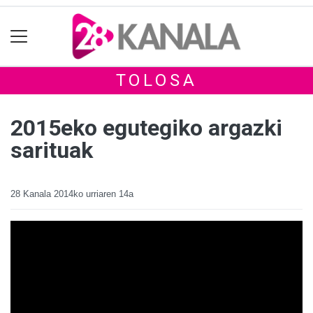
TOLOSA
2015eko egutegiko argazki
sarituak
28 Kanala
2014ko urriaren 14a