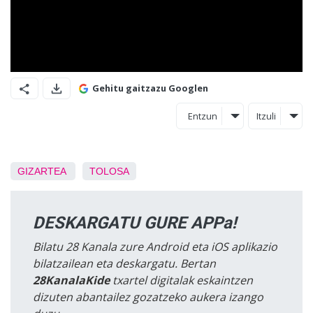
Gehitu gaitzazu Googlen
Entzun
Itzuli
GIZARTEA
TOLOSA
DESKARGATU GURE APPa!
Bilatu 28 Kanala zure Android eta iOS aplikazio
bilatzailean eta deskargatu. Bertan
28KanalaKide
txartel digitalak eskaintzen
dizuten abantailez gozatzeko aukera izango