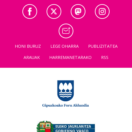
HONI BURUZ
LEGE OHARRA
PUBLIZITATEA
ARAUAK
HARREMANETARAKO
RSS