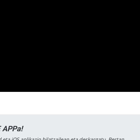
 APPa!
 eta iOS aplikazio bilatzailean eta deskargatu. Bertan