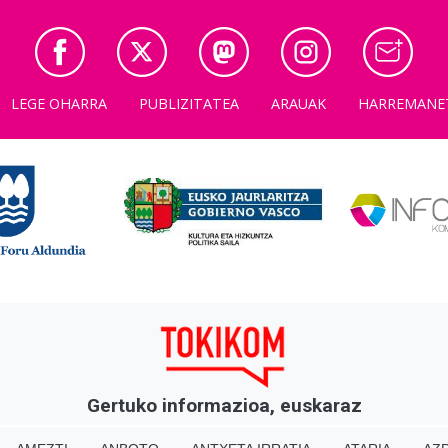
LEGE OHARRA
PUBLIZITATEA
ARAUAK
HARREMANE
Gertuko informazioa, euskaraz