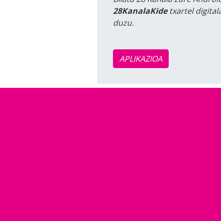
28KanalaKide
txartel digita
duzu.
APLIKAZIOA