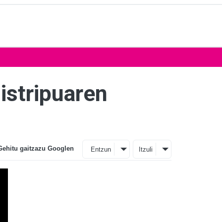
istripuaren
Gehitu gaitzazu Googlen
Entzun
Itzuli