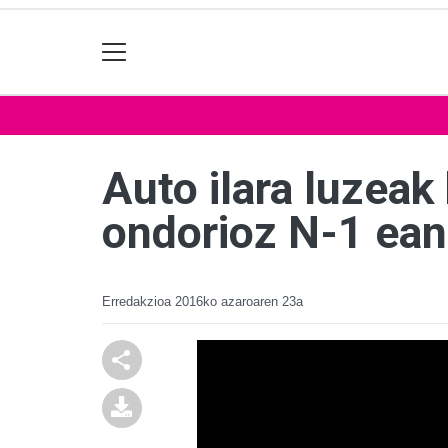
Auto ilara luzeak
ondorioz N-1 ean
Erredakzioa
2016ko azaroaren 23a