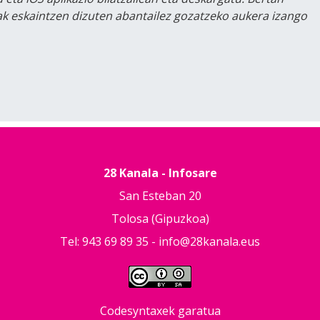
lak eskaintzen dizuten abantailez gozatzeko aukera izango
28 Kanala - Infosare
San Esteban 20
Tolosa (Gipuzkoa)
Tel: 943 69 89 35 -
info@28kanala.eus
Codesyntaxek garatua