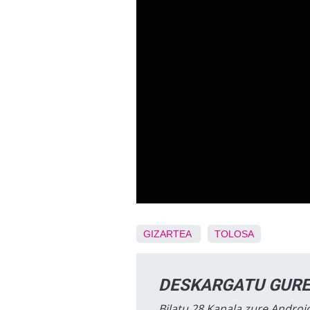
GIZARTEA
TOLOSA
DESKARGATU GURE
Bilatu 28 Kanala zure Android