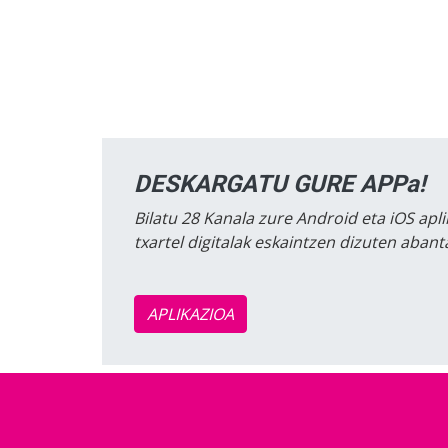
DESKARGATU GURE APPa!
Bilatu 28 Kanala zure Android eta iOS apli
txartel digitalak eskaintzen dizuten aban
APLIKAZIOA