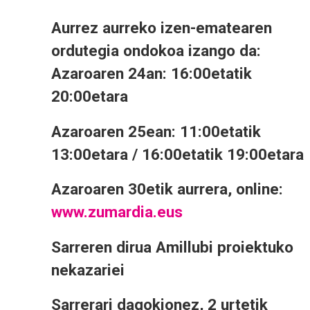
Aurrez aurreko izen-ematearen
ordutegia ondokoa izango da:
Azaroaren 24an: 16:00etatik
20:00etara
Azaroaren 25ean: 11:00etatik
13:00etara / 16:00etatik 19:00etara
Azaroaren 30etik aurrera, online:
www.zumardia.eus
Sarreren dirua Amillubi proiektuko
nekazariei
Sarrerari dagokionez, 2 urtetik