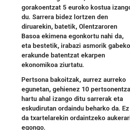
gorakoentzat 5 euroko kostua izang
du. Sarrera bidez lortzen den
diruarekin, batetik, Olentzaroren
Basoa ekimena egonkortu nahi da,
eta bestetik, irabazi asmorik gabek
erakunde batentzat ekarpen
ekonomikoa ziurtatu.
Pertsona bakoitzak, aurrez aurreko
egunetan, gehienez 10 pertsonentza
hartu ahal izango ditu sarrerak eta
eskudirutan ordaindu beharko da. Ez
da txartelarekin ordaintzeko aukerar
egongo.