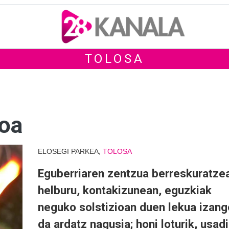
TOLOSA
soa
ELOSEGI PARKEA,
TOLOSA
Eguberriaren zentzua berreskuratze
helburu, kontakizunean, eguzkiak
neguko solstizioan duen lekua izang
da ardatz nagusia; honi loturik, usad