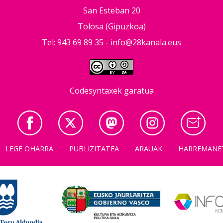
San Esteban 20
Tolosa (Gipuzkoa)
Tel: 943 69 89 35 -
info@28kanala.eus
Codesyntaxek garatua
LEGE OHARRA
PUBLIZITATEA
ARAUAK
HARREMANE