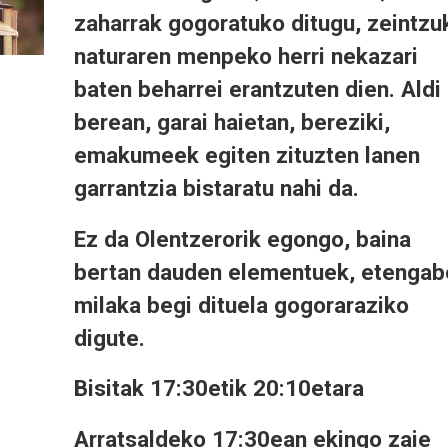
zaharrak gogoratuko ditugu, zeintzu
naturaren menpeko herri nekazari
baten beharrei erantzuten dien. Aldi
berean, garai haietan, bereziki,
emakumeek egiten zituzten lanen
garrantzia bistaratu nahi da.
Ez da Olentzerorik egongo, baina
bertan dauden elementuek, etengab
milaka begi dituela gogoraraziko
digute.
Bisitak 17:30etik 20:10etara
Arratsaldeko 17:30ean ekingo zaie