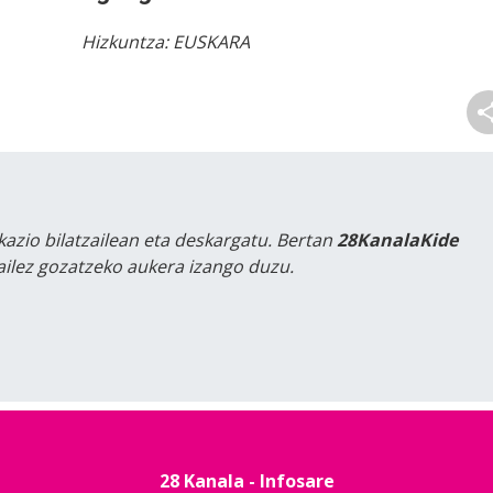
Hizkuntza:
EUSKARA
kazio bilatzailean eta deskargatu. Bertan
28KanalaKide
tailez gozatzeko aukera izango duzu.
28 Kanala - Infosare