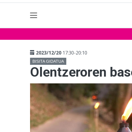
2023/12/20
17:30-20:10
BISITA GIDATUA
Olentzeroren ba