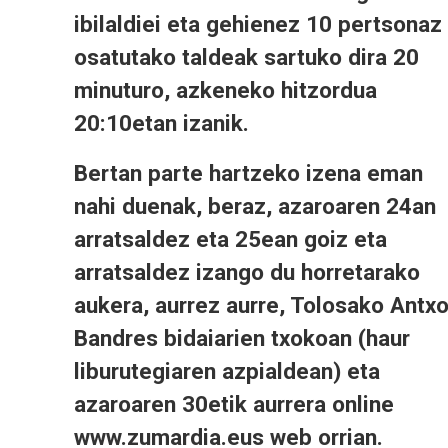
ibilaldiei eta gehienez 10 pertsonaz
osatutako taldeak sartuko dira 20
minuturo, azkeneko hitzordua
20:10etan izanik.
Bertan parte hartzeko izena eman
nahi duenak, beraz, azaroaren 24an
arratsaldez eta 25ean goiz eta
arratsaldez izango du horretarako
aukera, aurrez aurre, Tolosako Antx
Bandres bidaiarien txokoan (haur
liburutegiaren azpialdean) eta
azaroaren 30etik aurrera online
www.zumardia.eus web orrian.