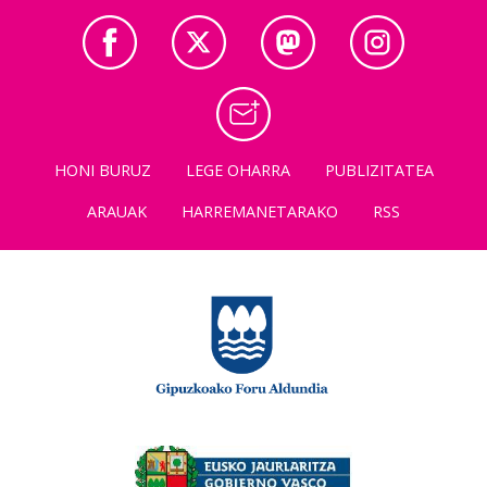
HONI BURUZ
LEGE OHARRA
PUBLIZITATEA
ARAUAK
HARREMANETARAKO
RSS