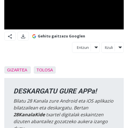
Gehitu gaitzazu Googlen
Entzun
Itzuli
GIZARTEA
TOLOSA
DESKARGATU GURE APPa!
Bilatu 28 Kanala zure Android eta iOS aplikazio
bilatzailean eta deskargatu. Bertan
28KanalaKide
txartel digitalak eskaintzen
dizuten abantailez gozatzeko aukera izango