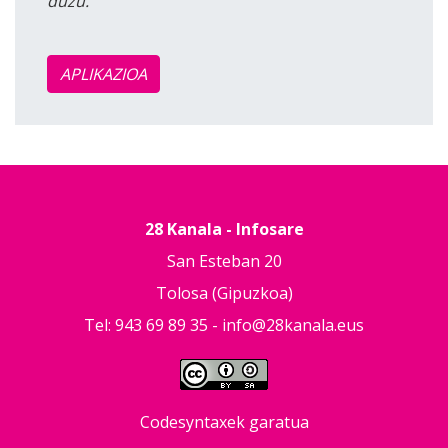
duzu.
APLIKAZIOA
28 Kanala - Infosare
San Esteban 20
Tolosa (Gipuzkoa)
Tel: 943 69 89 35 -
info@28kanala.eus
Codesyntaxek garatua