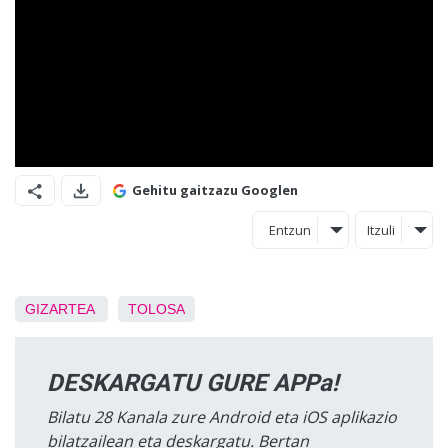
Gehitu gaitzazu Googlen
Entzun
Itzuli
GIZARTEA
TOLOSA
DESKARGATU GURE APPa!
Bilatu 28 Kanala zure Android eta iOS aplikazio
bilatzailean eta deskargatu. Bertan