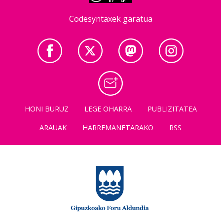
Codesyntaxek garatua
HONI BURUZ
LEGE OHARRA
PUBLIZITATEA
ARAUAK
HARREMANETARAKO
RSS