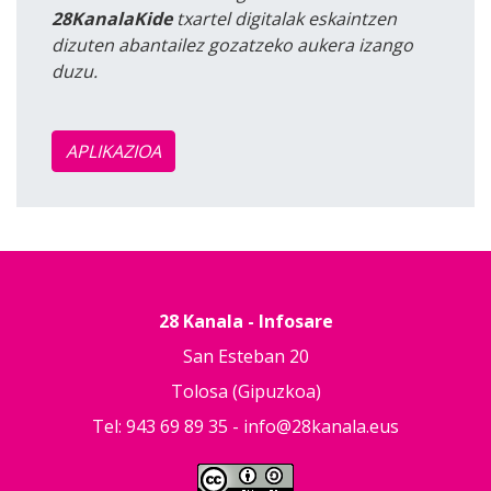
28KanalaKide
txartel digitalak eskaintzen
dizuten abantailez gozatzeko aukera izango
duzu.
APLIKAZIOA
28 Kanala - Infosare
San Esteban 20
Tolosa (Gipuzkoa)
Tel: 943 69 89 35 -
info@28kanala.eus