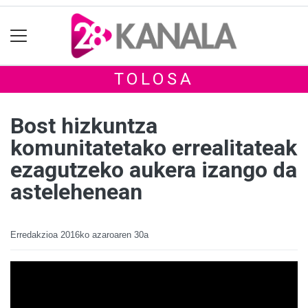
TOLOSA
Bost hizkuntza
komunitatetako errealitateak
ezagutzeko aukera izango da
astelehenean
Erredakzioa
2016ko azaroaren 30a