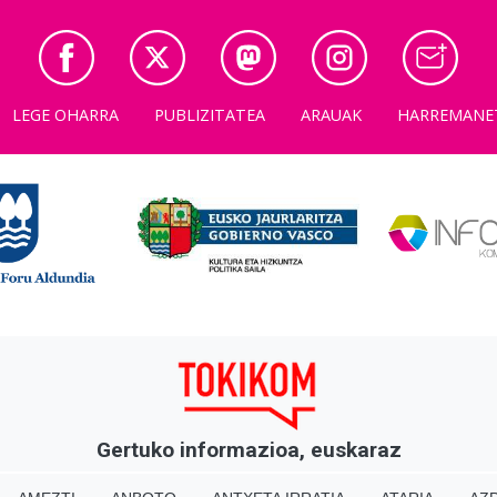
LEGE OHARRA
PUBLIZITATEA
ARAUAK
HARREMANE
Gertuko informazioa, euskaraz