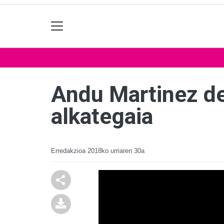
Andu Martinez de
alkategaia
Erredakzioa
2018ko urriaren 30a