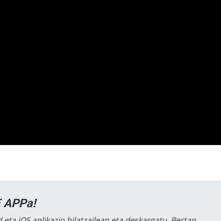
 APPa!
 eta iOS aplikazio bilatzailean eta deskargatu. Bertan