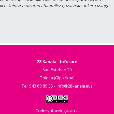
lak eskaintzen dizuten abantailez gozatzeko aukera izango
28 Kanala - Infosare
San Esteban 20
Tolosa (Gipuzkoa)
Tel: 943 69 89 35 -
info@28kanala.eus
Codesyntaxek garatua