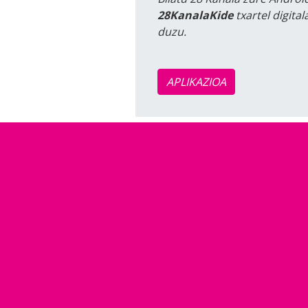
28KanalaKide
txartel digita
duzu.
APLIKAZIOA