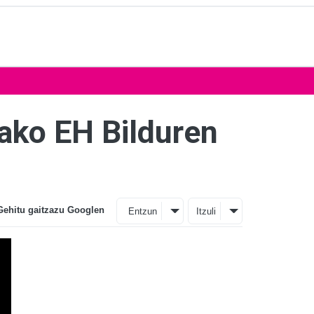
ako EH Bilduren
Gehitu gaitzazu Googlen
Entzun
Itzuli