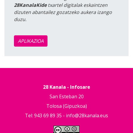
28KanalaKide
txartel digitalak eskaintzen
dizuten abantailez gozatzeko aukera izango
duzu.
APLIKAZIOA
28 Kanala - Infosare
San Esteban 20
Tolosa (Gipuzkoa)
Tel: 943 69 89 35 -
info@28kanala.eus