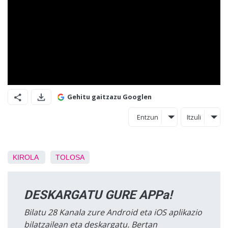
Gehitu gaitzazu Googlen
Entzun
Itzuli
KIROLA
TOLOSA
DESKARGATU GURE APPa!
Bilatu 28 Kanala zure Android eta iOS aplikazio
bilatzailean eta deskargatu. Bertan