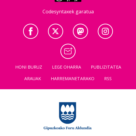
Codesyntaxek garatua
HONI BURUZ
LEGE OHARRA
PUBLIZITATEA
ARAUAK
HARREMANETARAKO
RSS