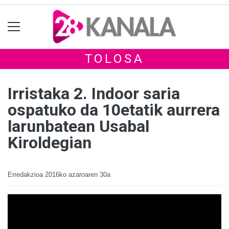
TOLOSA
Irristaka 2. Indoor saria
ospatuko da 10etatik aurrera
larunbatean Usabal
Kiroldegian
Erredakzioa
2016ko azaroaren 30a