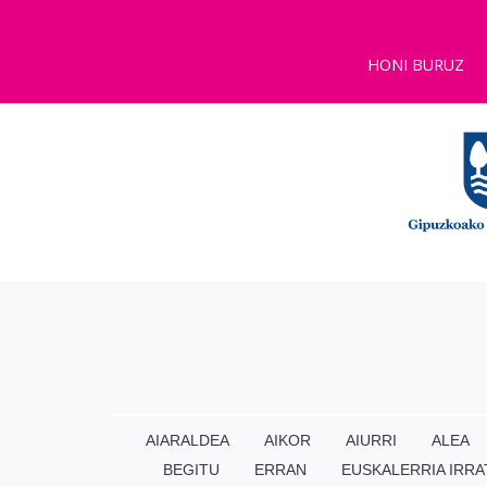
HONI BURUZ
AIARALDEA
AIKOR
AIURRI
ALEA
BEGITU
ERRAN
EUSKALERRIA IRRA