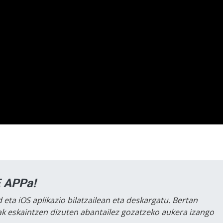
 APPa!
 eta iOS aplikazio bilatzailean eta deskargatu. Bertan
lak eskaintzen dizuten abantailez gozatzeko aukera izango