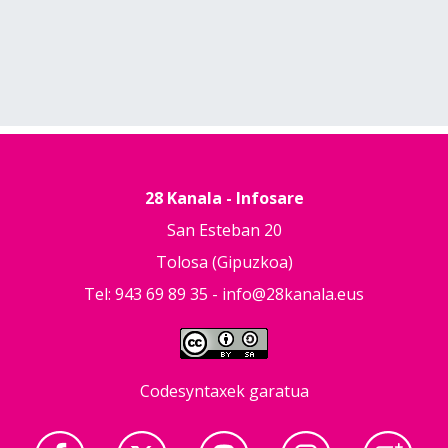
28 Kanala - Infosare
San Esteban 20
Tolosa (Gipuzkoa)
Tel: 943 69 89 35 -
info@28kanala.eus
Codesyntaxek garatua