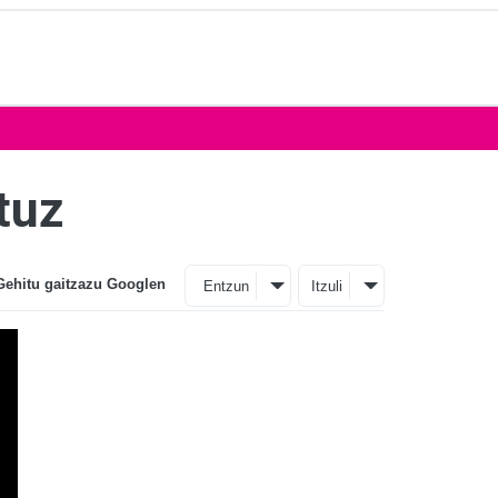
tuz
Gehitu gaitzazu Googlen
Entzun
Itzuli