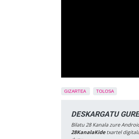
GIZARTEA
TOLOSA
DESKARGATU GURE
Bilatu 28 Kanala zure Android
28KanalaKide
txartel digita