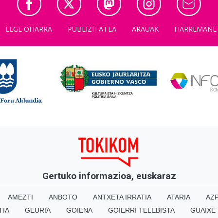
LEGE OHARRA
PUBLIZITATEA
ARAUAK
HARREMANE
Gertuko informazioa, euskaraz
AMEZTI
ANBOTO
ANTXETA IRRATIA
ATARIA
AZP
TIA
GEURIA
GOIENA
GOIERRI TELEBISTA
GUAIXE