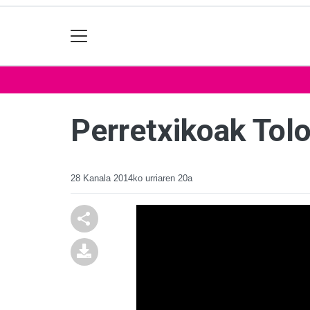
Perretxikoak Tolo
28 Kanala
2014ko urriaren 20a