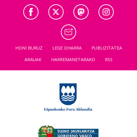
HONI BURUZ
LEGE OHARRA
PUBLIZITATEA
ARAUAK
HARREMANETARAKO
RSS