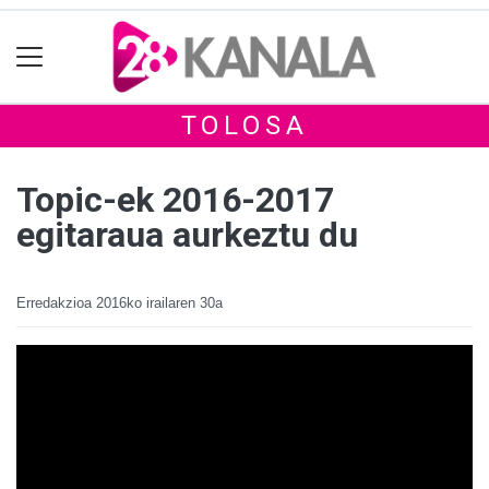
TOLOSA
Topic-ek 2016-2017
egitaraua aurkeztu du
Erredakzioa
2016ko irailaren 30a