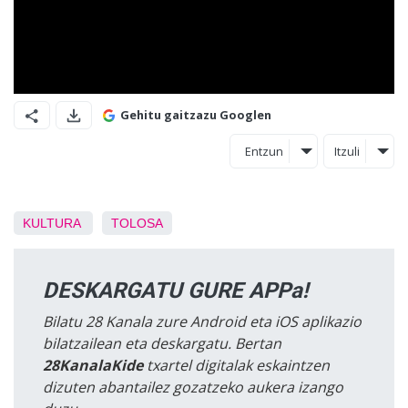
Gehitu gaitzazu Googlen
Entzun
Itzuli
KULTURA
TOLOSA
DESKARGATU GURE APPa!
Bilatu 28 Kanala zure Android eta iOS aplikazio
bilatzailean eta deskargatu. Bertan
28KanalaKide
txartel digitalak eskaintzen
dizuten abantailez gozatzeko aukera izango