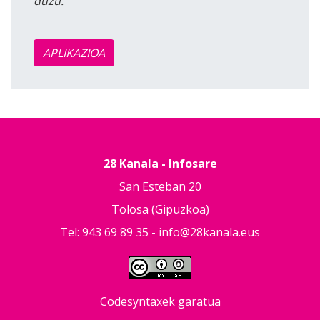
duzu.
APLIKAZIOA
28 Kanala - Infosare
San Esteban 20
Tolosa (Gipuzkoa)
Tel: 943 69 89 35 -
info@28kanala.eus
Codesyntaxek garatua