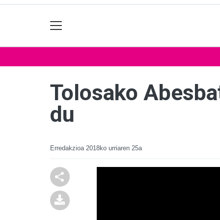
Tolosako Abesbat
du
Erredakzioa
2018ko urriaren 25a