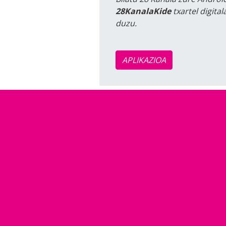
28KanalaKide
txartel digita
duzu.
APLIKAZIOA