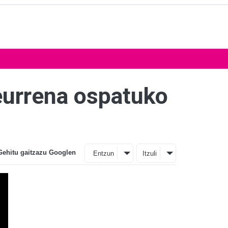
eurrena ospatuko
Gehitu gaitzazu Googlen
Entzun
Itzuli