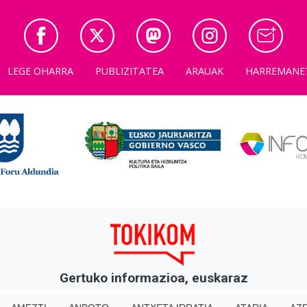
LEGE OHARRA
PUBLIZITATEA
ARAUAK
HARREMANE
Gertuko informazioa, euskaraz