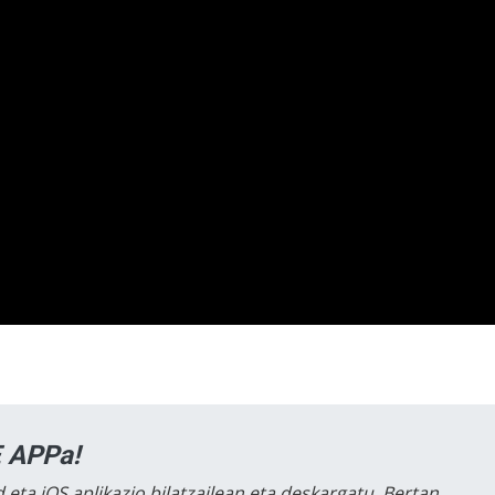
 APPa!
 eta iOS aplikazio bilatzailean eta deskargatu. Bertan