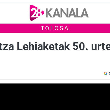
TOLOSA
za Lehiaketak 50. urt