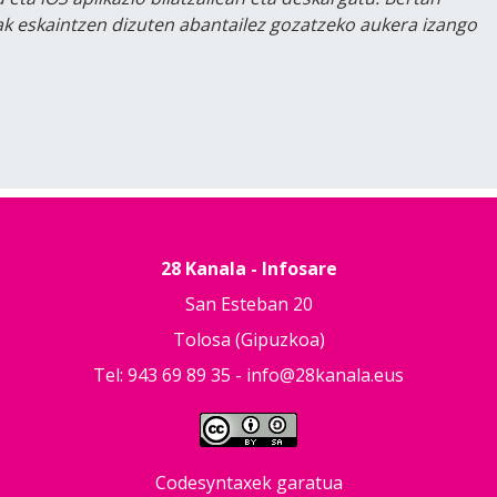
lak eskaintzen dizuten abantailez gozatzeko aukera izango
28 Kanala - Infosare
San Esteban 20
Tolosa (Gipuzkoa)
Tel: 943 69 89 35 -
info@28kanala.eus
Codesyntaxek garatua