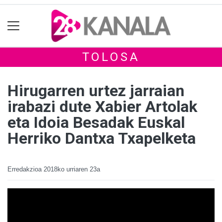
TOLOSA
Hirugarren urtez jarraian
irabazi dute Xabier Artolak
eta Idoia Besadak Euskal
Herriko Dantxa Txapelketa
Erredakzioa
2018ko urriaren 23a