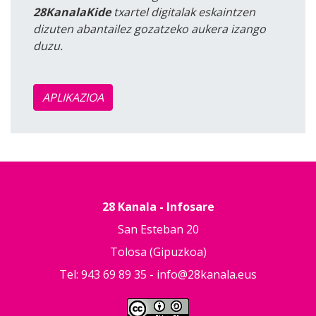
28KanalaKide
txartel digitalak eskaintzen
dizuten abantailez gozatzeko aukera izango
duzu.
APLIKAZIOA
28 Kanala - Infosare
San Esteban 20
Tolosa (Gipuzkoa)
Tel: 943 69 89 35 -
info@28kanala.eus