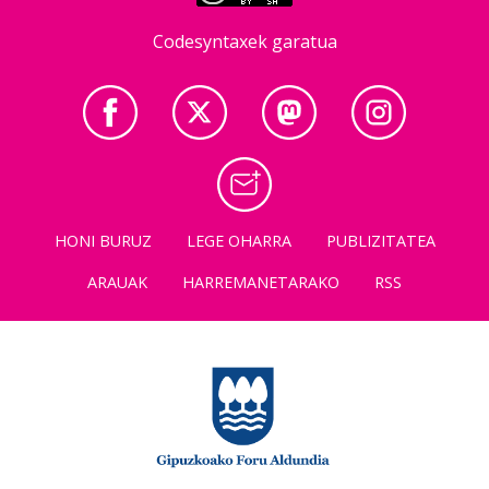
Codesyntaxek garatua
HONI BURUZ
LEGE OHARRA
PUBLIZITATEA
ARAUAK
HARREMANETARAKO
RSS