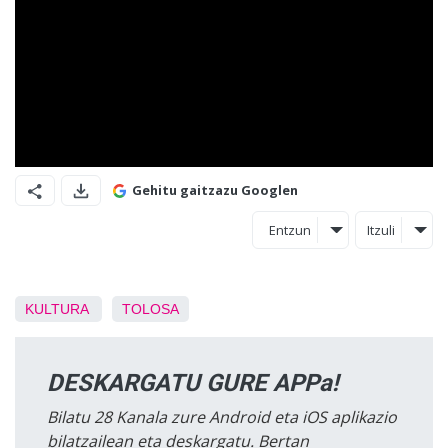
Gehitu gaitzazu Googlen
Entzun
Itzuli
KULTURA
TOLOSA
DESKARGATU GURE APPa!
Bilatu 28 Kanala zure Android eta iOS aplikazio
bilatzailean eta deskargatu. Bertan