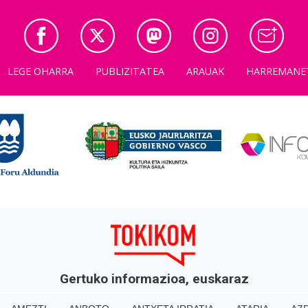
LEGE OHARRA
PUBLIZITATEA
ARAUAK
HARREMANE
Gertuko informazioa, euskaraz