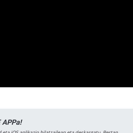
 APPa!
 eta iOS aplikazio bilatzailean eta deskargatu. Bertan