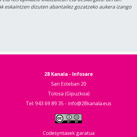
lak eskaintzen dizuten abantailez gozatzeko aukera izango
28 Kanala - Infosare
San Esteban 20
Tolosa (Gipuzkoa)
Tel: 943 69 89 35 -
info@28kanala.eus
Codesyntaxek garatua