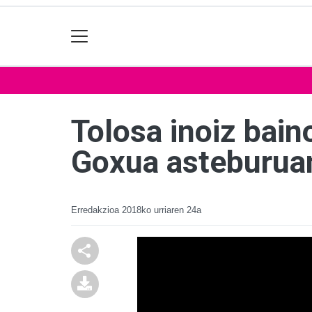
Tolosa inoiz bai
Goxua asteburua
Erredakzioa
2018ko urriaren 24a