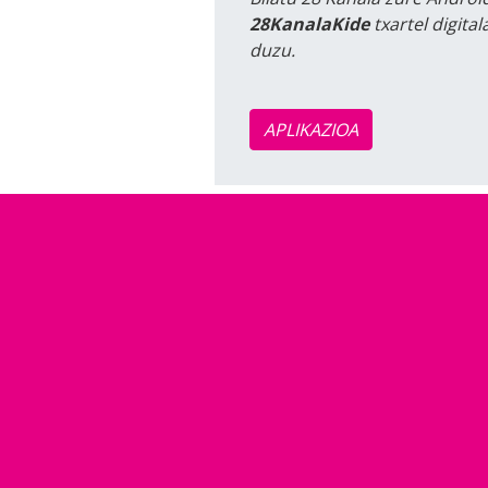
28KanalaKide
txartel digita
duzu.
APLIKAZIOA