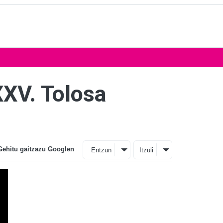
XXV. Tolosa
Gehitu gaitzazu Googlen
Entzun
Itzuli