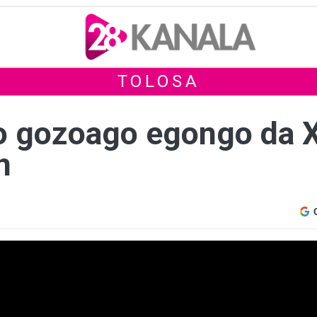
TOLOSA
no gozoago egongo da 
n