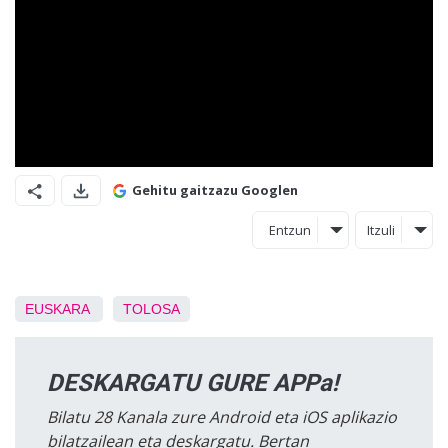
Gehitu gaitzazu Googlen
Entzun
Itzuli
EUSKARA
TOLOSA
DESKARGATU GURE APPa!
Bilatu 28 Kanala zure Android eta iOS aplikazio
bilatzailean eta deskargatu. Bertan