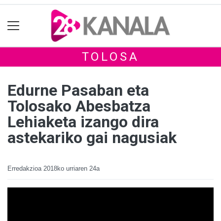
TOLOSA
Edurne Pasaban eta
Tolosako Abesbatza
Lehiaketa izango dira
astekariko gai nagusiak
Erredakzioa
2018ko urriaren 24a