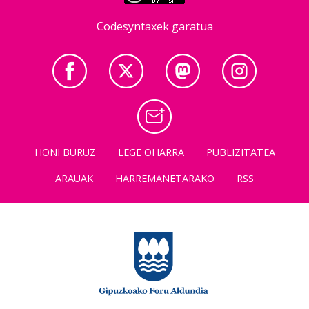
Codesyntaxek garatua
HONI BURUZ
LEGE OHARRA
PUBLIZITATEA
ARAUAK
HARREMANETARAKO
RSS