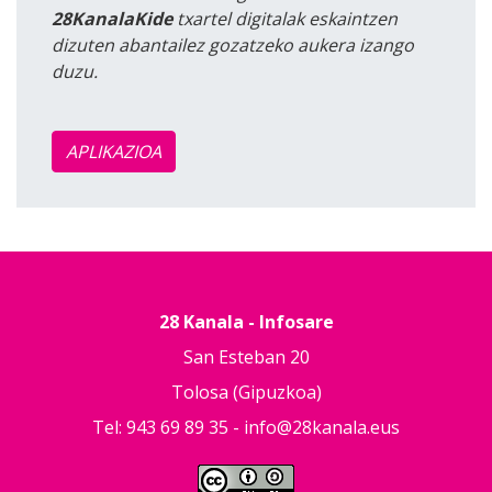
28KanalaKide
txartel digitalak eskaintzen
dizuten abantailez gozatzeko aukera izango
duzu.
APLIKAZIOA
28 Kanala - Infosare
San Esteban 20
Tolosa (Gipuzkoa)
Tel: 943 69 89 35 -
info@28kanala.eus