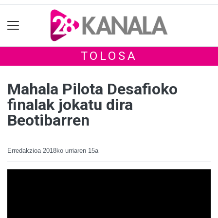
TOLOSA
Mahala Pilota Desafioko
finalak jokatu dira
Beotibarren
Erredakzioa
2018ko urriaren 15a