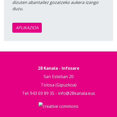
dizuten abantailez gozatzeko aukera izango
duzu.
APLIKAZIOA
28 Kanala - Infosare
San Esteban 20
Tolosa (Gipuzkoa)
Tel: 943 69 89 35 -
info@28kanala.eus