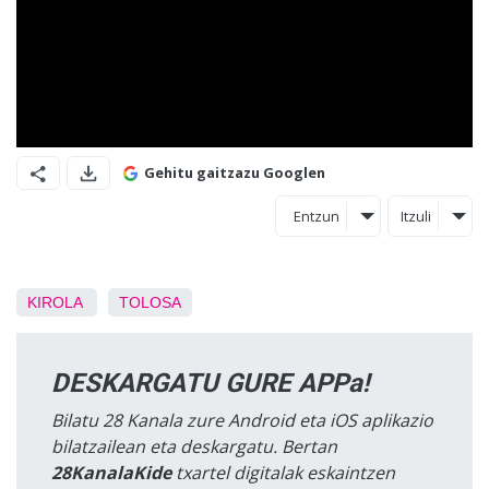
Gehitu gaitzazu Googlen
Entzun
Itzuli
KIROLA
TOLOSA
DESKARGATU GURE APPa!
Bilatu 28 Kanala zure Android eta iOS aplikazio
bilatzailean eta deskargatu. Bertan
28KanalaKide
txartel digitalak eskaintzen