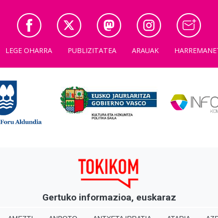
LEGE OHARRA
PUBLIZITATEA
ARAUAK
HARREMANE
Gertuko informazioa, euskaraz