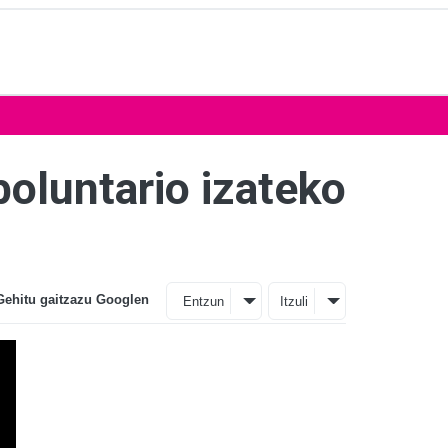
oluntario izateko
Gehitu gaitzazu Googlen
Entzun
Itzuli