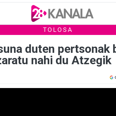
TOLOSA
una duten pertsonak b
zaratu nahi du Atzegik