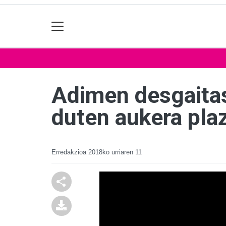
Adimen desgaitas
duten aukera pla
Erredakzioa
2018ko urriaren 11