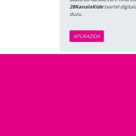
28KanalaKide
txartel digita
duzu.
APLIKAZIOA