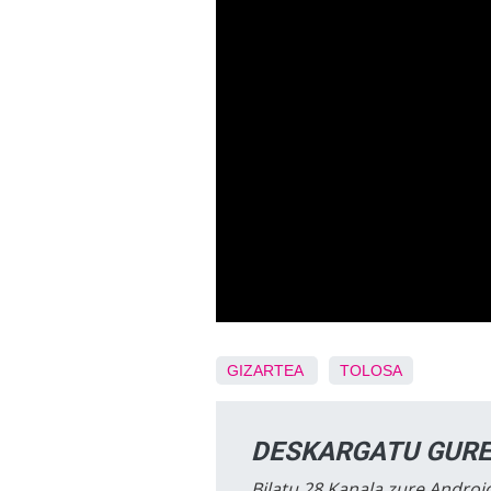
GIZARTEA
TOLOSA
DESKARGATU GURE
Bilatu 28 Kanala zure Android