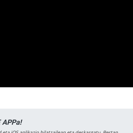
 APPa!
 eta iOS aplikazio bilatzailean eta deskargatu. Bertan