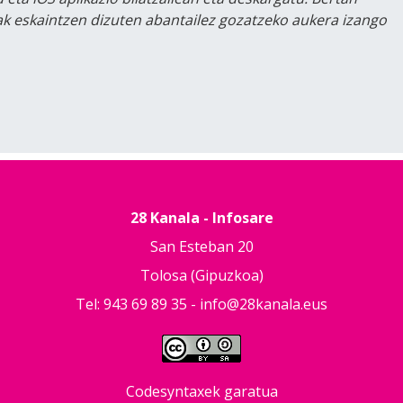
lak eskaintzen dizuten abantailez gozatzeko aukera izango
28 Kanala - Infosare
San Esteban 20
Tolosa (Gipuzkoa)
Tel: 943 69 89 35 -
info@28kanala.eus
Codesyntaxek garatua