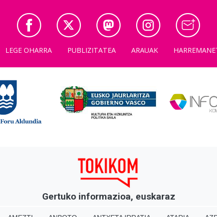
LEGE OHARRA
PUBLIZITATEA
ARAUAK
HARREMANE
Gertuko informazioa, euskaraz