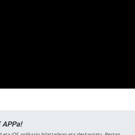
 APPa!
 eta iOS aplikazio bilatzailean eta deskargatu. Bertan