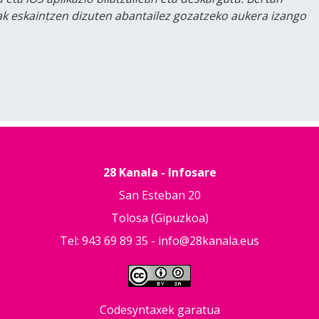
lak eskaintzen dizuten abantailez gozatzeko aukera izango
28 Kanala - Infosare
San Esteban 20
Tolosa (Gipuzkoa)
Tel: 943 69 89 35 -
info@28kanala.eus
Codesyntaxek garatua