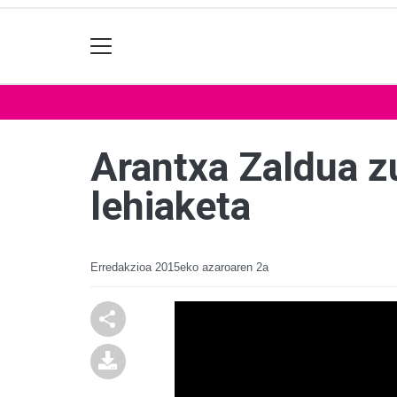
Arantxa Zaldua zu
lehiaketa
Erredakzioa
2015eko azaroaren 2a