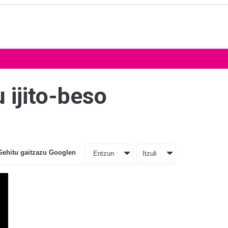
 ijito-beso
Gehitu gaitzazu Googlen
Entzun
Itzuli