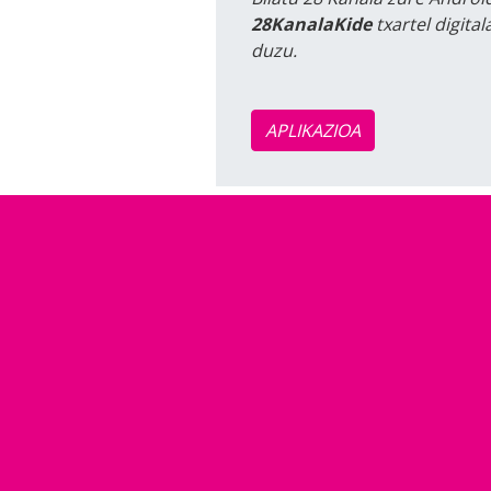
28KanalaKide
txartel digita
duzu.
APLIKAZIOA