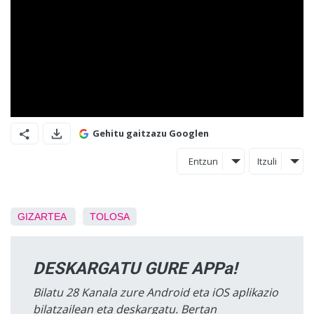
Gehitu gaitzazu Googlen
Entzun
Itzuli
GIZARTEA
TOLOSA
DESKARGATU GURE APPa!
Bilatu 28 Kanala zure Android eta iOS aplikazio
bilatzailean eta deskargatu. Bertan