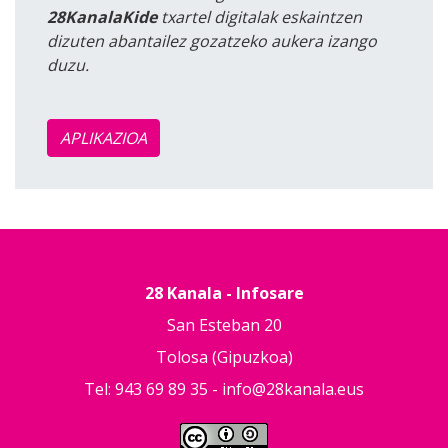
28KanalaKide
txartel digitalak eskaintzen
dizuten abantailez gozatzeko aukera izango
duzu.
APLIKAZIOA
28 Kanala - Infosare
San Esteban 20
Tolosa (Gipuzkoa)
Tel: 943 69 89 35 -
info@28kanala.eus