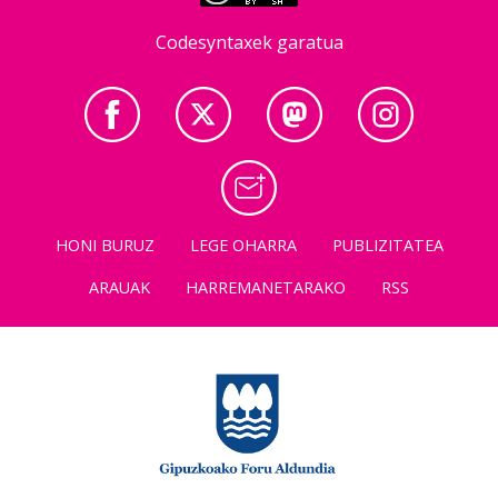
Codesyntaxek garatua
HONI BURUZ
LEGE OHARRA
PUBLIZITATEA
ARAUAK
HARREMANETARAKO
RSS