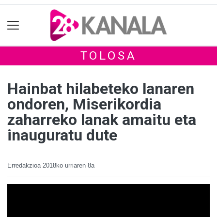
TOLOSA
Hainbat hilabeteko lanaren
ondoren, Miserikordia
zaharreko lanak amaitu eta
inauguratu dute
Erredakzioa
2018ko urriaren 8a