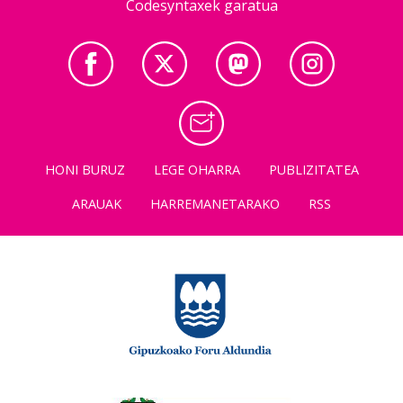
Codesyntaxek garatua
HONI BURUZ
LEGE OHARRA
PUBLIZITATEA
ARAUAK
HARREMANETARAKO
RSS