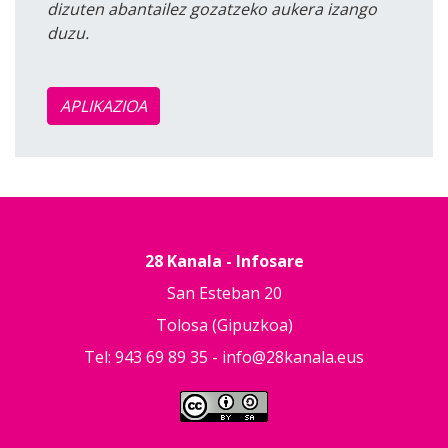
dizuten abantailez gozatzeko aukera izango
duzu.
APLIKAZIOA
28 Kanala - Infosare
San Esteban 20
Tolosa (Gipuzkoa)
Tel: 943 69 89 35 -
info@28kanala.eus