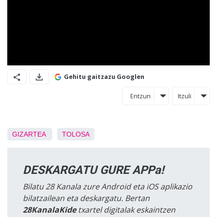
Gehitu gaitzazu Googlen
Entzun
Itzuli
GIZARTEA
TOLOSA
DESKARGATU GURE APPa!
Bilatu 28 Kanala zure Android eta iOS aplikazio
bilatzailean eta deskargatu. Bertan
28KanalaKide
txartel digitalak eskaintzen