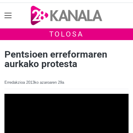
TOLOSA
Pentsioen erreformaren
aurkako protesta
Erredakzioa
2013ko azaroaren 29a