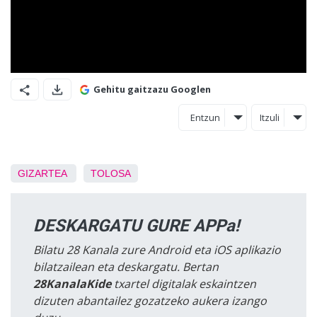
Gehitu gaitzazu Googlen
Entzun
Itzuli
GIZARTEA
TOLOSA
DESKARGATU GURE APPa!
Bilatu 28 Kanala zure Android eta iOS aplikazio
bilatzailean eta deskargatu. Bertan
28KanalaKide
txartel digitalak eskaintzen
dizuten abantailez gozatzeko aukera izango