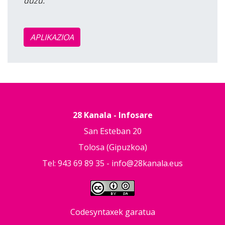
duzu.
APLIKAZIOA
28 Kanala - Infosare
San Esteban 20
Tolosa (Gipuzkoa)
Tel: 943 69 89 35 -
info@28kanala.eus
Codesyntaxek garatua