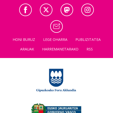
HONI BURUZ
LEGE OHARRA
PUBLIZITATEA
ARAUAK
HARREMANETARAKO
RSS